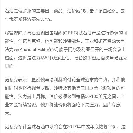
石油是俄罗斯的主要出口商品，油价疲软打击了该国经济。去
年俄罗斯经济萎缩3.7%。
尽管排除了与石油输出国组织(OPEC)就石油产量进行协调的可
能性，但诺瓦克称，他可能和沙特能源、工业和矿产资源大臣
法力赫(Khalid al-Falih)在9月底于阿尔及利亚召开的一场会议上
碰面。这将是法力赫5月获派上任、接替欧那密后首次与诺瓦克
见面。
诺瓦克表示，显然他与法利赫将讨论全球油市的情势，并称他
们同时也将检视俄罗斯、沙特及其他第三国联合能源项目的可
能性。法力赫上周称，油价必须来到每桶50-100美元之间，产
业才会持续投资。他并称油价仍将面临下跌压力，因库存庞
大。
诺瓦克预计全球石油市场将会在2017年中或年底恢复平衡，这