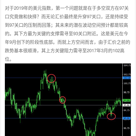
对于2019年的美元指数，第一个问题就是在于多空双方在97关
口究竟做和抉择？而无论汇价最终是升穿97关口，还是持续受
到97关口的压制而回落；其未来的潜在波动空间预计都是较高
的。其下方最为关键的支撑需寻至93关口附近。这是美元在今
年9月创下的阶段性底部。而就上方空间而言，由于汇价之前的
跌势基本很顺滑，其上方关键阻力需寻至2017年3月的102高
位。