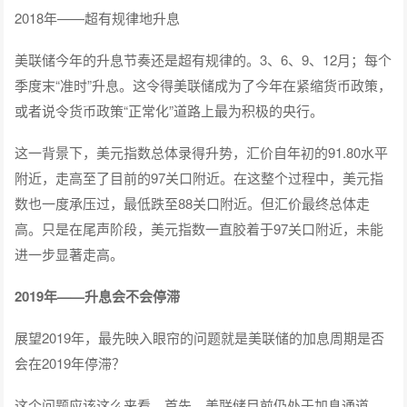
2018年——超有规律地升息
美联储今年的升息节奏还是超有规律的。3、6、9、12月；每个
季度末“准时”升息。这令得美联储成为了今年在紧缩货币政策，
或者说令货币政策“正常化”道路上最为积极的央行。
这一背景下，美元指数总体录得升势，汇价自年初的91.80水平
附近，走高至了目前的97关口附近。在这整个过程中，美元指
数也一度承压过，最低跌至88关口附近。但汇价最终总体走
高。只是在尾声阶段，美元指数一直胶着于97关口附近，未能
进一步显著走高。
2019年——升息会不会停滞
展望2019年，最先映入眼帘的问题就是美联储的加息周期是否
会在2019年停滞？
这个问题应该这么来看。首先，美联储目前仍处于加息通道。