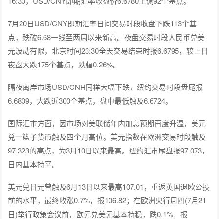
16:30，USD/CNY即期汇率收盘价6.6780上调92个基点。
7月20日USD/CNY即期汇率日间交易时段收盘下跌113个基
点，跌破6.68一线至两周以来新高。夜盘交易时段人民币兑美
元波动有限，北京时间23:30全天交易结束时报6.6795，较上日
夜盘大跌175个基点，跌幅0.26%。
隔夜离岸市场USD/CNH同样大幅下跌，纽约交易时段盘尾报
6.6809，大跌近300个基点，盘中最低触及6.6724。
国际汇市方面，因市场对美联储年内加息预期再度升温，美元
兑一篮子货币触及四个月高位。美元指数在欧洲交易时段触及
97.323的高点，为3月10日以来最高。纽约汇市尾盘报97.073，
日内基本持平。
美元兑日元曾触及6月13日以来最高107.01，重返英国退欧公投
前的水平，最终收涨0.7%，报106.82；在欧洲央行周四(7月21
日)举行政策会议前，欧元兑美元基本持稳，跌0.1%，报