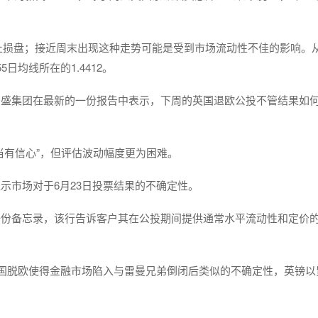
发了止损盘；接近周末出现这种走势可能是受到市场流动性不佳的影响。
5日均线所在的1.4412。
高盛集团在最新的一份报告中表示，下周的英国退欧公投不管结果如
当有信心”，但评估波动幅度更为困难。
示市场对于6月23日投票结果的不确定性。
一份备忘录，该行告诉客户其在公投期间提供通常水平流动性和定价
英国脱欧使得金融市场陷入与雷曼兄弟倒闭后类似的不确定性，英镑以