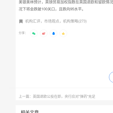
美银美林预计，英镑贸易加权指数在英国退欧和留欧情况
况下将会跌破100关口，且跌向95水平。
机构汇评，市场观点，机构策略(273)
分享：
上一篇：英国退欧公投在即，央行应对"弹药"充足
相关文章