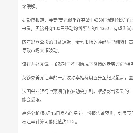
绪缓解。
据彭博报道，英镑/美元似乎在突破1.4350区域时触
来看，英镑升穿100日移动均线所在的1.4352；有望测试5
随着退欧公投的日益逼近，金融市场的神经早已绷紧！
导致市场大幅波动。
该行并补充说，虽然对于不同情况下货币的走势方向“相
英镑兑美元汇率的一周波动率指标周五升至纪录最高，显
法国兴业银行也预期价格波动会加剧。根据彭博看到的
能会受限。
高盛分析师6月15日发布的另外一份报告曾预测，如果
权汇率计算可能贬值约11%。