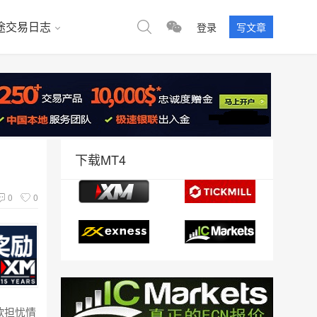
途交易日志
登录
写文章
下载MT4
0
0
欧担忧情