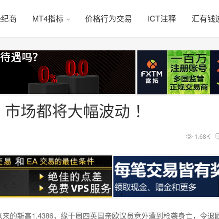
经纪商
MT4指标
价格行为交易
ICT注释
汇有钱
市场都将大幅波动 ！
1.68K
来的新高1.4386，缘于周四英国亲欧议员意外遭到枪袭身亡，令退