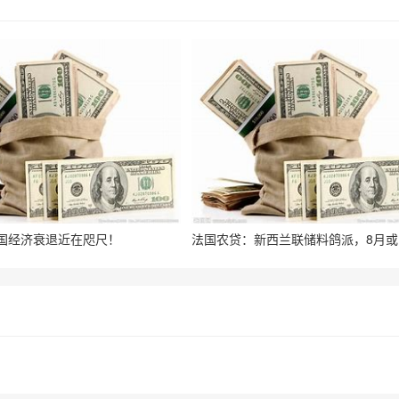
国经济衰退近在咫尺！
法国农贷：新西兰联储料鸽派，8月或