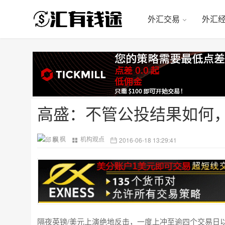
外汇交易
外汇
高盛：不管公投结果如何，
邱 枫
机构观点
2016-06-18 13:29:41
隔夜英镑/美元上演绝地反击，一度上冲至逾四个交易日以