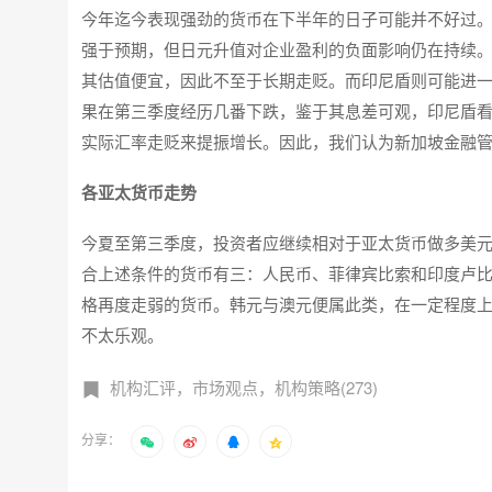
今年迄今表现强劲的货币在下半年的日子可能并不好过
强于预期，但日元升值对企业盈利的负面影响仍在持续
其估值便宜，因此不至于长期走贬。而印尼盾则可能进
果在第三季度经历几番下跌，鉴于其息差可观，印尼盾
实际汇率走贬来提振增长。因此，我们认为新加坡金融管
各亚太货币走势
今夏至第三季度，投资者应继续相对于亚太货币做多美
合上述条件的货币有三：人民币、菲律宾比索和印度卢
格再度走弱的货币。韩元与澳元便属此类，在一定程度
不太乐观。
机构汇评，市场观点，机构策略(273)
分享：