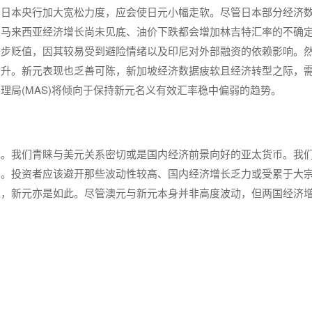
。日本央行加大宽松力度，应会使日元小幅走软。尽管日本部分经济
。马来西亚经济增长尚未见底、油价下跌都会增加林吉特汇率的不确
一步贬值，因其较易受到避险情绪以及印尼对外部融资的依赖影响。
看升。新元表现也乏善可陈，新加坡经济数据疲软且经济转型之际，
理局(MAS)将倾向于保持新元名义有效汇率稳中偏弱的趋势。
元。我们青睐与美元关系密切或是国内经济前景向好的亚太货币。我
比。投资者应该避开那些波动性较高、国内经济增长乏力或受累于大
上，新元亦是如此。尽管澳元与新元本身并非高度波动，但两国经济