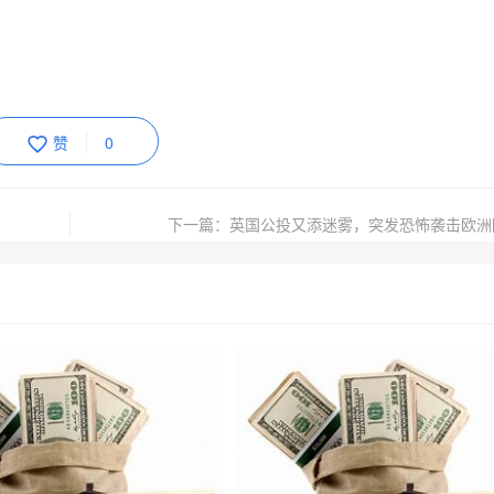
赞
0
下一篇：英国公投又添迷雾，突发恐怖袭击欧洲