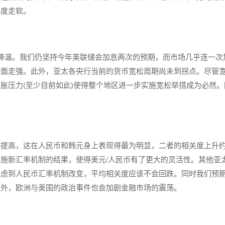
再度走软。
降温。我们仍坚持今年美联储会加息两次的预期，而市场几乎连一次
全面走强。此外，亚太各央行当前的货币宽松周期尚未到拐点。尽管
胀压力(至少目前如此)使得整个地区进一步实施宽松举措成为必然。
提高，这在人民币和韩元身上表现得最为明显，二者的相关度上升约0
施新汇率机制的结果，使得美元/人民币有了更大的灵活性。其他亚
考虑到人民币汇率机制改变，平均相关度应该不会回跌。同时我们预
之外，欧洲与美国的政治事件也会加剧金融市场的震荡。