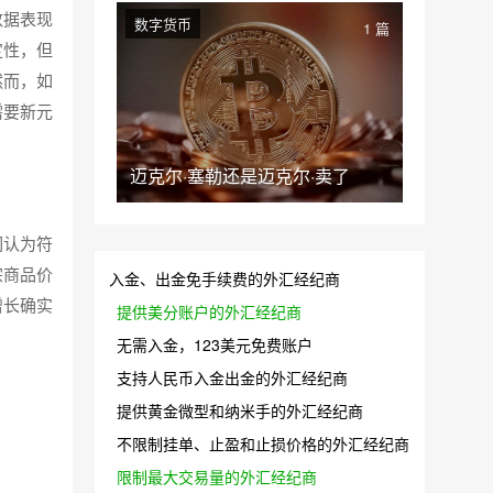
数据表现
数字货币
1 篇
定性，但
然而，如
需要新元
迈克尔·塞勒还是迈克尔·卖了
们认为符
宗商品价
入金、出金免手续费的外汇经纪商
增长确实
提供美分账户的外汇经纪商
无需入金，123美元免费账户
支持人民币入金出金的外汇经纪商
提供黄金微型和纳米手的外汇经纪商
不限制挂单、止盈和止损价格的外汇经纪商
限制最大交易量的外汇经纪商