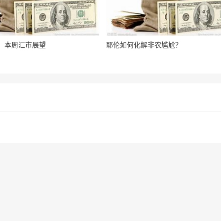
：本周汇市展望
耶伦如何化解非农尴尬？