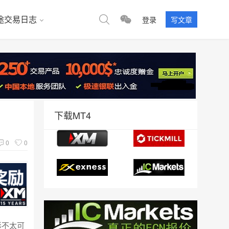
途交易日志
登录
写文章
下载MT4
0
0
形不太可