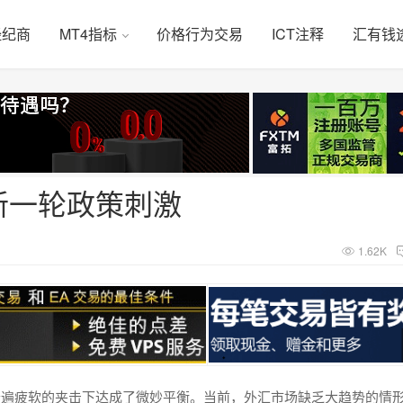
经纪商
MT4指标
价格行为交易
ICT注释
汇有钱
新一轮政策刺激
1.62K
普遍疲软的夹击下达成了微妙平衡。当前，外汇市场缺乏大趋势的情