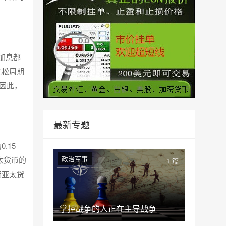
加息都
宽松周期
因此，
最新专题
.15
政治军事
太货币的
1 篇
期亚太货
掌控战争的人正在主导战争