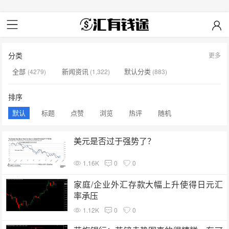
分类
更多
全部
新闻资讯
默认分类
(4279)
(1,322)
(883)
机构观点
外汇经纪商
外汇交易
(469)
(341)
(531)
排序
风险管理
MT4指标
外汇学堂
(107)
(126)
(266)
默认
标题
点赞
浏览
热评
随机
ICT注释
数字加密货币
汇有钱途交易日志
(53)
(38)
(178)
美元是否过于强势了？
1.16K
0
0
家庭/企业外汇存款大幅上升使得日元汇
率承压
1.12K
0
0