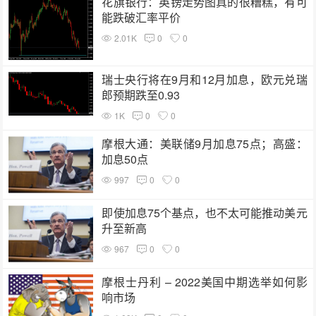
花旗银行：英镑走势图真的很糟糕，有可
能跌破汇率平价
2.01K
0
0
瑞士央行将在9月和12月加息，欧元兑瑞
郎预期跌至0.93
1K
0
0
摩根大通：美联储9月加息75点；高盛：
加息50点
997
0
0
即使加息75个基点，也不太可能推动美元
升至新高
967
0
0
摩根士丹利 – 2022美国中期选举如何影
响市场