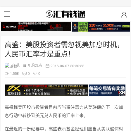
高盛：美股投资者需忽视美加息时机，
人民币汇率才是重点！
邱 枫
机构观点
2016-06-07 20:30:22
1.55K
0
0
高盛称美国股市投资者目前应当将注意力从美联储的下一次加
息行动中转移到美元兑人民币的汇率上来。
在最近的一份纪要中，高盛表示基金经理们应当从美联储何时