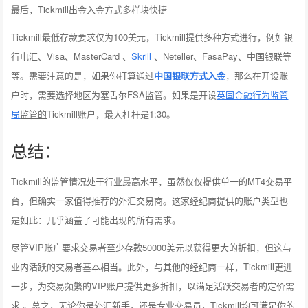
最后，Tickmill出金入金方式多样块快捷
Tickmill最低存款要求仅为100美元，Tickmill提供多种方式进行，例如银
行电汇、Visa、MasterCard 、
Skrill
、Neteller、FasaPay、中国银联等
等。需要注意的是，如果你打算通过
中国银联方式入金
，那么在开设账
户时，需要选择地区为塞舌尔FSA监管。如果是开设
英国金融行为监管
局
监管的
Tickmill账户，最大杠杆是1:30。
总结：
Tickmill的监管情况处于行业最高水平，虽然仅仅提供单一的MT4交易平
台，但确实一家值得推荐的外汇交易商。这家经纪商提供的账户类型也
是如此：几乎涵盖了可能出现的所有需求。
尽管VIP账户要求交易者至少存款50000美元以获得更大的折扣，但这与
业内活跃的交易者基本相当。此外，与其他的经纪商一样，Tickmill更进
一步，为交易频繁的VIP账户提供更多折扣，以满足活跃交易者的定价需
求 。总之，无论你是外汇新手，还是专业交易员，Tickmill均可满足你的