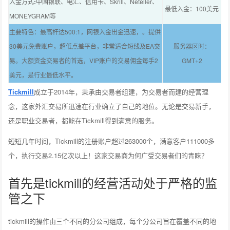
入金方式
:
中国银联、电汇、信用卡、Skrill、Neteller、
最低入金：100美元
MONEYGRAM等
主要特色：最高杆达500:1，网银入金出金迅速，。提供
30美元免费账户，超低点差平台，非常适合短线及EA交
服务器区时：
易。大额资金交易者的首选，VIP账户的交易佣金每手2
GMT+2
美元，是行业最低水平。
Tickmill
成立于2014年，秉承由交易者组建，为交易者而建的经营理
念，这家外汇交易所迅速在行业确立了自己的地位。无论是交易新手，
还是职业交易者，都能在Tickmill得到满意的服务。
短短几年时间，Tickmill的注册账户超过263000个，满意客户111000多
个，执行交易2.15亿次以上！这家交易商为何广受交易者们的青睐？
首先是tickmill的经营活动处于严格的监
管之下
tickmill的操作由三个不同的分公司组成，每个分公司旨在覆盖不同的地