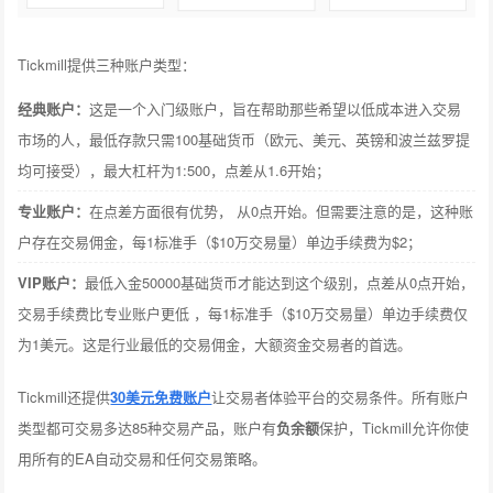
Tickmill提供三种账户类型：
经典账户：
这是一个入门级账户，旨在帮助那些希望以低成本进入交易
市场的人，最低存款只需100基础货币（欧元、美元、英镑和波兰兹罗提
均可接受），最大杠杆为1:500，点差从1.6开始；
专业账户：
在点差方面很有优势， 从0点开始。但需要注意的是，这种账
户存在交易佣金，每1标准手（$10万交易量）单边手续费为$2；
VIP账户：
最低入金50000基础货币才能达到这个级别，点差从0点开始，
交易手续费比专业账户更低 ，每1标准手（$10万交易量）单边手续费仅
为1美元。这是行业最低的交易佣金，大额资金交易者的首选。
Tickmill还提供
30美元免费账户
让交易者体验平台的交易条件。所有账户
类型都可交易多达85种交易产品，账户有
负余额
保护，Tickmill允许你使
用所有的EA自动交易和任何交易策略。