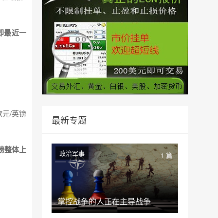
，即最近一
元/英镑
最新专题
镑整体上
政治军事
1 篇
掌控战争的人正在主导战争