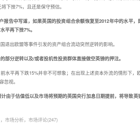
元将下挫7%，且还是保守预估。
kionakis在客户报告中写道，如果英国的投资组合余额恢复至2012年中的水平
水平再下挫7%。
英国退出欧盟等事件引发的资产组合流动突然逆转的影响。
的部分逆转以及/或者投机性投资群体直接做空英镑的押注。
前水平再下跌15%并非不可想象；在出现上述资本外流的情形下，欧
不容忽视。
预计由于估值低以及市场将预期的英国央行加息日期提前，将导致英
，市场分析，市场评论(247)