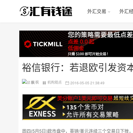
外汇交易
外汇
裕信银行：若退欧引发资本
邱 枫
机构观点
2016-05-05 21:38:49
周四(5月5日)欧市盘中，英镑/美元连续三个交易日下