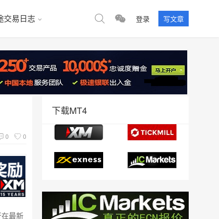
途交易日志
登录
写文章
下载MT4
0
0
行在最新