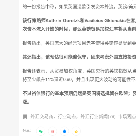
的一份报告中称，如果英国退欧引发资本外流，英镑/美
该行策略师Kathrin Goretzk和Vasileios G
次资本流入开始的时候，那么英镑贸易加权汇率将从当前
报告指出，英国庞大的经常项目赤字使得英镑容易受到
其还指出，该预估很可能偏保守，因未考虑外国直接投资
报告还表示，从贸易加权角度，英国央行的英镑指数从当
将至少飙升11%逼近0.90，并且出现更大波动的可能性
不过裕信银行的基本预期仍然是英国将选择留在欧盟；
涨。
外汇交易商，行业动态，外汇行业新闻(79)
市场观点
分享：