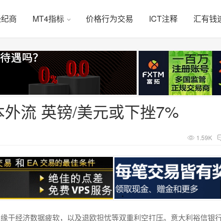
经纪商
MT4指标
价格行为交易
ICT注释
汇有钱
外流 英镑/美元或下挫7%
1.59K
挫，缘于经济数据疲软，以及退欧担忧等双重利空打压。意大利裕信银