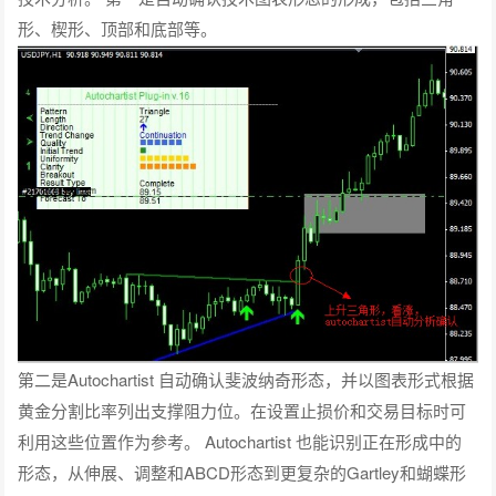
形、楔形、顶部和底部等。
第二是Autochartist 自动确认斐波纳奇形态，并以图表形式根据
黄金分割比率列出支撑阻力位。在设置止损价和交易目标时可
利用这些位置作为参考。 Autochartist 也能识别正在形成中的
形态，从伸展、调整和ABCD形态到更复杂的Gartley和蝴蝶形