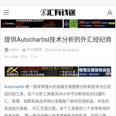
提供Autochartist技术分析的外汇经纪商
admin
外汇经纪商
2013-01-29 23:45:21
1.02W
0
0
Autochartist
是一款非常强大的金融交易图表分析和技术点位自
动识别工具，这个分析工具每天24小时不间断地实时扫描外
汇、股票、指数和商品市场以发掘每个新的交易机会，并及时
发送给交易者。 外汇交易方面，这个工具提供三个非常有用的
技术分析。 第一是自动确认技术图表形态的形成，包括三角