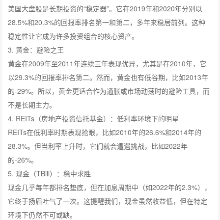
美国大盘股是长期投资的“稳定器”。它在2019年和2020年分别以
28.5%和20.3%的回报率排名第一和第二，多年来稳居前列。这种
稳定性让它成为许多投资组合的核心资产。
3. 黄金：避险之王
黄金在2009年至2011年连续三年表现优异，尤其是在2010年，它
以29.3%的回报率排名第二。然而，黄金也有低谷期，比如2013年
的-29%。所以，黄金更适合作为通胀或市场动荡时的避险工具，而
不是长期主力。
4. REITs（房地产投资信托基金）：低利率环境下的明星
REITs在低利率时期表现抢眼，比如2010年的26.6%和2014年的
28.3%。但当利率上升时，它们就会遭遇挑战，比如2022年
的-26%。
5. 现金（TBill）：稳中求胜
现金几乎每年都排名垫底，但在加息周期中（如2022年的2.3%），
它终于扬眉吐气了一次。这提醒我们，现金虽然收益低，但在特定
环境下仍然不可或缺。