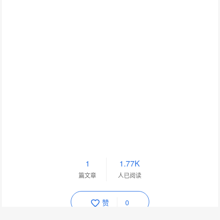
1
1.77K
篇文章
人已阅读
赞
0