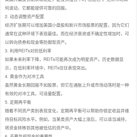
何波动，它都能提供可靠的回报。
2. 动态调整资产配置
经济扩张期可以增加美国小盘股和新兴市场股票的配置，因为它们
通常在这种环境下表现最佳。而在经济衰退或不确定性增加时，可
以转向债券和现金等防御型资产。
3. 利用REITs对抗低利率
如果未来利率下降，REITs可能再次成为明星资产。历史数据显
示，在低利率环境中，REITs往往表现突出。
4. 黄金作为对冲工具
虽然黄金长期回报不如股票，但它在通胀上升或市场动荡时是一种
有效的对冲工具，可适量配置。
5. 定期再平衡
随着不同资产类别表现变化，定期再平衡可以帮助你锁定收益并维
持目标风险水平。例如，当某类资产大幅上涨后，可以适当减持，
将资金转移到其他被低估的资产中。
6. 不要忽视现金的重要性