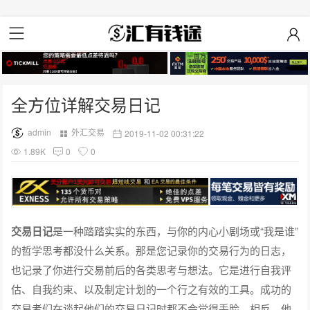
全方位详解交易日记
admin
外汇交易
2019-11-02 00:31:22
1.89K
0
0
交易日记
是一种踏踏实实的东西，与你的内心小剧场或“我是谁”
的哲学思考都没什么关系。那是您记录你的交易行为的日志，
也记录了你进行交易前后的各类思考与想法。它是进行自我评
估、自我约束、以及制定计划的一个行之有效的工具。成功的
交易者们在谈起他们的交易日记时都不会觉得丢脸。相反，他