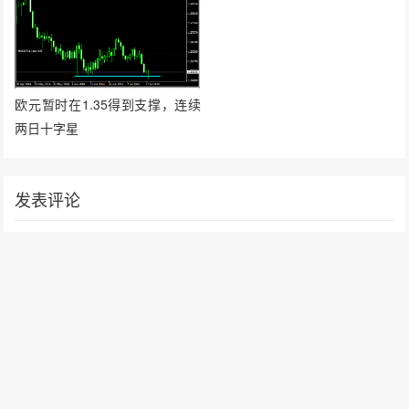
欧元暂时在1.35得到支撑，连续
两日十字星
发表评论
要发表评论，您必须先
登录
。
请在 "后台——外观——菜单" 添加页脚菜单