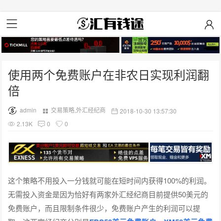
使用两个免费账户在非农日实现利润翻
倍
admin
交易策略
,
外汇经纪商
2018-10-30 13:57:30
2.13K
0
0
这个策略不用投入一分钱就可能在短时间内获得100%的利润。
无需投入资金是因为恰好有两家外汇经纪商目前提供50美元的
免费账户，而且限制条件很少，免费账户产生的利润可以提