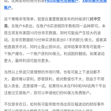
取。这两家经纪商分别是
FBS50美元免费账户
、
XM50美元免费
账户
。
这个策略非常简单，就是在重要数据发布的时候进行
对冲交
易
。在账户A卖出，在账户B买进相同手数和同一品种即可。本
周五将发布美国10月份非农数据，到时可能会产生较大的波
动。在非农数据前10分钟买进和卖出0.1手的欧元/美元，或者其
他直盘货币对。同时止盈止损50点。这样结果非常有可能是一
个账户爆仓，一个账户获利50美元，利润刚好翻倍。如果波动
更大，最终利润可能也更多。
当然以上所说只是理想的市场行情，也有可能上下波动都不
大，最终难以获利。即使获利，绝对数值也不大，但由于不用
投入资金，还是值得一试。如果你从未在FBS和XM这两个平台
注册过交易账户，则可以申请他们的50美元免费账户。
不仅是非农日，如何有可能导致市场出现巨幅波动的财经事件
都可以使用这个策略来交易。就算没赚到也没什么损失。