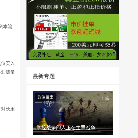
资本流
低位买入
外汇储备
最新专题
政治军事
1 篇
时对长周
掌控战争的人正在主导战争