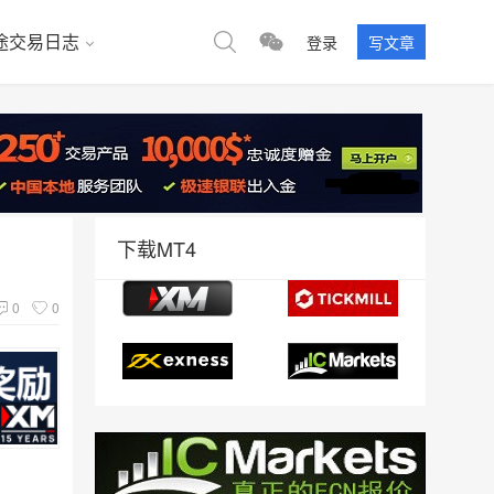
途交易日志
登录
写文章
下载MT4
0
0