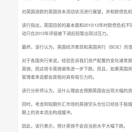
对英国退欧的英国资本流动状况进行展望，并和欧债危
该行指出，英国目前的基本面和2010/12年时欧债危
动只在2013年评级被下调后短暂出现过压力。
最终，该行认为，英国经济表现和英国央行（BOE）的
对于各国央行来说，经验告诉我们资产配置的变化通常
英镑，而这将令英镑避免进一步下跌。而且，如果英国
管理者来说都会是相对具有吸引力的。
该行分析师认为，没什么理由去预期英国会出现大幅的
同时，考虑到短期外汇市场的英镑空头仓位已经处于极
期上的资本流出构成缓冲。
因此，该行表示，预计英镑不会自当前水平大幅下跌。