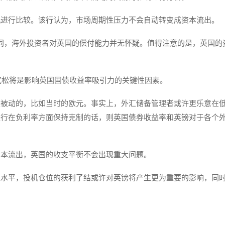
机进行比较。该行认为，市场周期性压力不会自动转变成资本流出。
机不同，海外投资者对英国的偿付能力并无怀疑。值得注意的是，英国的
宽松将是影响英国国债收益率吸引力的关键性因素。
是被动的，比如当时的欧元。事实上，外汇储备管理者或许更乐意在
央行在负利率方面保持克制的话，则英国债券收益率和英镑对于各个
资本流出，英国的收支平衡不会出现重大问题。
值水平，投机仓位的获利了结或许对英镑将产生更为重要的影响，同