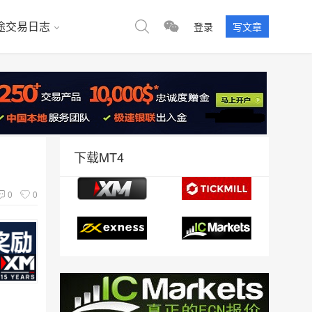
途交易日志
登录
写文章
下载MT4
0
0
。