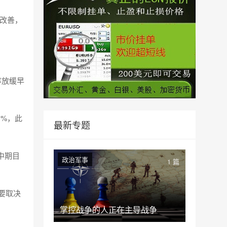
有改善，
率放缓早
1%，此
最新专题
中期目
政治军事
1 篇
要取决
掌控战争的人正在主导战争