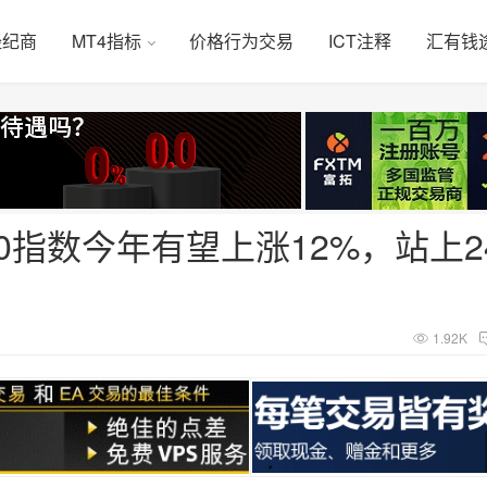
经纪商
MT4指标
价格行为交易
ICT注释
汇有钱
0指数今年有望上涨12%，站上24
1.92K