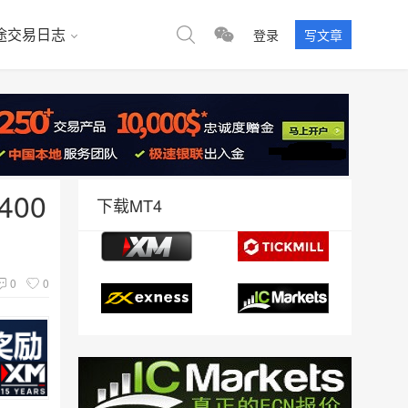
途交易日志
登录
写文章
00
下载MT4
0
0