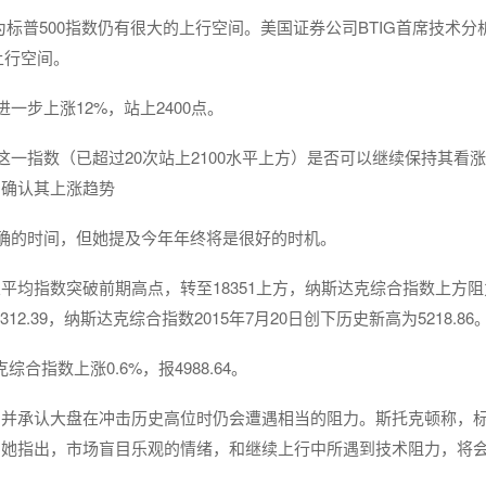
师认为标普500指数仍有很大的上行空间。美国证券公司BTIG首席技术分
的上行空间。
一步上涨12%，站上2400点。
这一指数（已超过20次站上2100水平上方）是否可以继续保持其看
加确认其上涨趋势
精确的时间，但她提及今年年终将是很好的时机。
平均指数突破前期高点，转至18351上方，纳斯达克综合指数上方阻
12.39，纳斯达克综合指数2015年7月20日创下历史新高为5218.86
综合指数上涨0.6%，报4988.64。
并承认大盘在冲击历史高位时仍会遭遇相当的阻力。斯托克顿称，标普
。她指出，市场盲目乐观的情绪，和继续上行中所遇到技术阻力，将