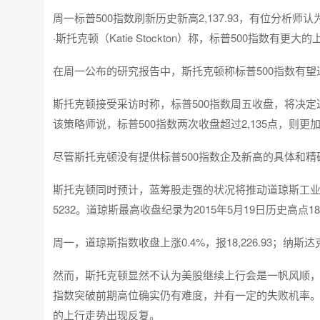
周一标普500指数刷新历史新高2,137.93，有位分析
·斯托克顿（Katie Stockton）称，标普500指数有更大
在周一公布的研究报告中，斯托克顿称标普500指数有望进
斯托克顿接受采访时称，标普500指数周五收盘，将决定
该策略师说，标普500指数两次收盘超过2,135点，则更
尽管斯托克顿没有提供标普500指数企及新高的具体和
斯托克顿同时预计，蓝筹股走强的状况将推动道琼斯工业
5232。道琼斯最高收盘纪录为2015年5月19日历史高点183
周一，道琼斯指数收盘上涨0.4%，报18,226.93；纳斯达克
然而，斯托克顿显然不认为美股继续上行会是一帆风顺，
指数突破前期高位确实仍有难度，并有一定的失败机率
的上行走势出现反复。