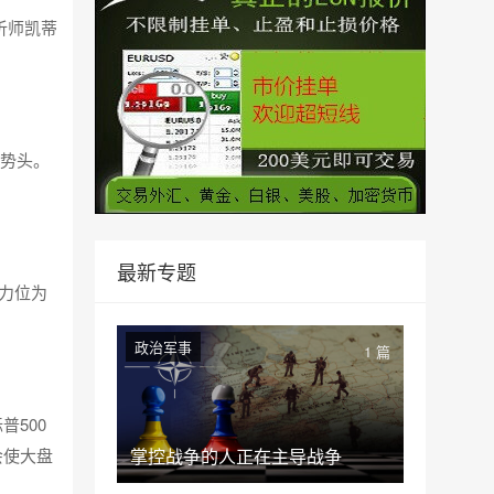
析师凯蒂
涨势头。
最新专题
力位为
。
政治军事
1 篇
500
会使大盘
掌控战争的人正在主导战争