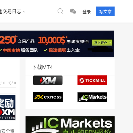
途交易日志
登录
写文章
下载MT4
0
0
向安全资