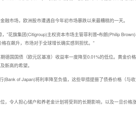
的金融市场，欧洲股市遭遇自今年初市场暴跌以来最糟糕的一天。
团(Citigroup)主权资本市场主管菲利普•布朗(Philip Brown
价格在飙升，市场对于全球增长确实感到担忧。”
期德国国债（欧元区基准）收益率一度降至0.01%的低位。黄金价
触及新高的希望。
Bank of Japan)将利率降至负值，这些举措提振了债券价格（与
低位，令人担心储户和养老金计划将受到的长期影响，以及一旦价格