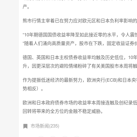
产。
熊市行情主宰着已在努力应对欧元区和日本负利率影响
“10年期德国国债收益率降至如此接近零的水平，令人震惊，”花旗集
“随着人们涌向高质量资产，股市在下跌，固定收益证券
德国、英国和日本主权债券收益率均触及历史低位，10年
升，因更深层次的避险情绪粉碎了有关美国股市本周将
作为提振低迷经济的最新努力，欧洲央行(ECB)和日本央行(
势相反）。
欧洲和日本政府债券市场的收益率本周接连触及创纪录
回转将带来的全方位的金融不稳定威胁。
市场新闻(235)