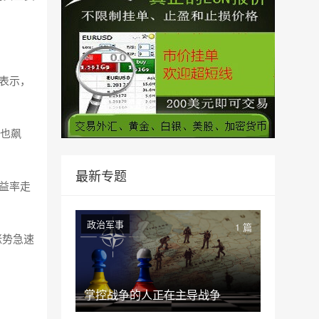
)表示，
格也飙
最新专题
收益率走
政治军事
1 篇
涨势急速
掌控战争的人正在主导战争