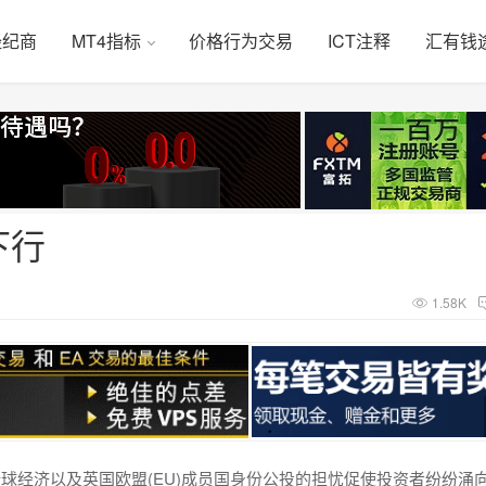
经纪商
MT4指标
价格行为交易
ICT注释
汇有钱
下行
1.58K
球经济以及英国欧盟(EU)成员国身份公投的担忧促使投资者纷纷涌