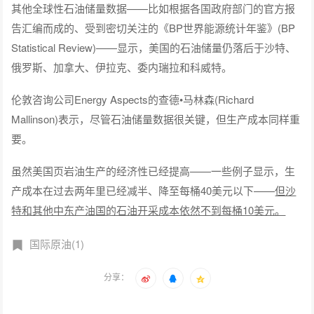
其他全球性石油储量数据——比如根据各国政府部门的官方报
告汇编而成的、受到密切关注的《BP世界能源统计年鉴》(BP
Statistical Review)——显示，美国的石油储量仍落后于沙特、
俄罗斯、加拿大、伊拉克、委内瑞拉和科威特。
伦敦咨询公司Energy Aspects的查德•马林森(Richard
Mallinson)表示，尽管石油储量数据很关键，但生产成本同样重
要。
虽然美国页岩油生产的经济性已经提高——一些例子显示，生
产成本在过去两年里已经减半、降至每桶40美元以下——
但沙
特和其他中东产油国的石油开采成本依然不到每桶10美元。
国际原油(1)
分享：