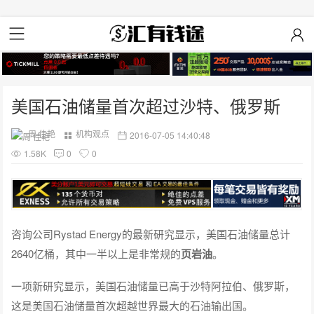
美国石油储量首次超过沙特、俄罗斯
周 佳艳
机构观点
2016-07-05 14:40:48
1.58K
0
0
咨询公司Rystad Energy的最新研究显示，美国石油储量总计
2640亿桶，其中一半以上是非常规的
页岩油
。
一项新研究显示，美国石油储量已高于沙特阿拉伯、俄罗斯，
这是美国石油储量首次超越世界最大的石油输出国。