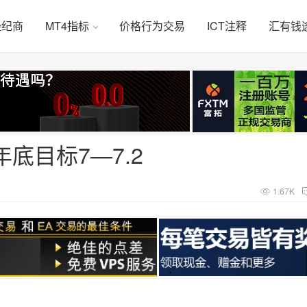
经纪商
MT4指标
价格行为交易
ICT注释
汇有钱
底目标7—7.2
1.67K