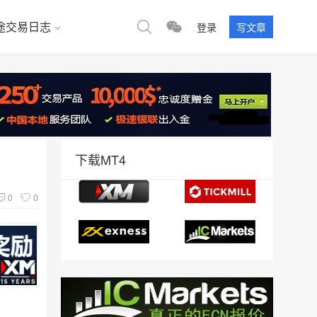
途交易日志
登录
写文章
下载MT4
0
0