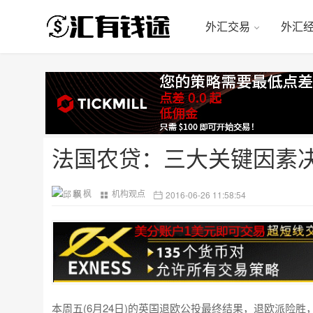
外汇交易
外汇
法国农贷：三大关键因素
邱 枫
机构观点
2016-06-26 11:58:54
本周五(6月24日)的英国退欧公投最终结果，退欧派险胜