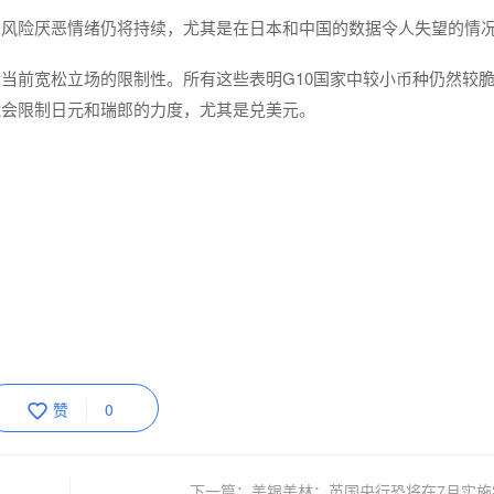
，风险厌恶情绪仍将持续，尤其是在日本和中国的数据令人失望的情
当前宽松立场的限制性。所有这些表明G10国家中较小币种仍然较
能会限制日元和瑞郎的力度，尤其是兑美元。
赞
0
下一篇：美银美林：英国央行恐将在7月实施