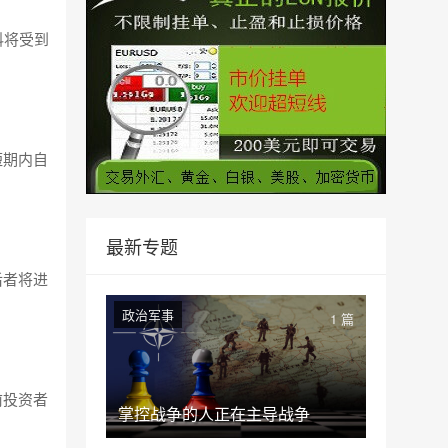
料将受到
短期内自
。
最新专题
后者将进
政治军事
1 篇
前投资者
掌控战争的人正在主导战争
。