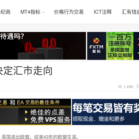
经纪商
MT4指标
价格行为交易
ICT注释
汇有钱
决定汇市走向
1.49K
，英国退出欧盟，结束43年的欧盟生涯。