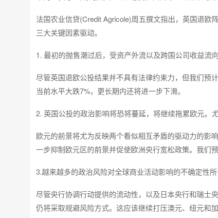
法国农业信贷(Credit Agricole)周五撰文指出
三大关键因素驱动。
1. 最初的抛售潮过后，受资产外流以及跨国公司收益流
尽管英国退欧公投结果并不具有法律约束力，但我们预
当前水平大跌7%，更长期内还将进一步下滑。
2. 英国公投的政治影响将恐将蔓延，将继续拖累欧元
欧元的前景将尤为反映两个看似相互矛盾的驱动力的影
一步抑制欧元区的前景并促使欧洲央行宽松政策。我们
3.越来越多的政治风险对全球商业活动影响的不确定性
尽管央行协调行动提供的流动性，以及日本央行和瑞士
仍将采取规避风险方式。这应该继续打压澳元、纽元和加