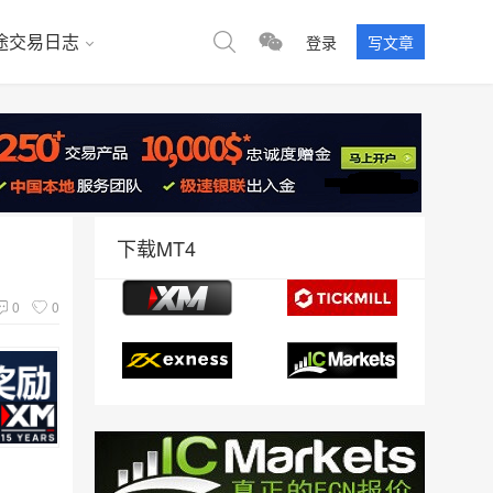
途交易日志
登录
写文章
下载MT4
0
0