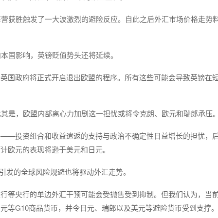
，英国退欧阵营获胜触发了一大波激烈的避险反应。自此之后外汇市场价格走势
向本国影响，英镑贬值势头还将延续。
计英国政府将正式开启退出欧盟的程序。所有这些可能会导致英镑在
。尤其是，欧盟内部离心力加剧这一担忧或将令克朗、欧元和瑞郎承压
响——投资组合和收益遣返的支持与政治不确定性日益增长的担忧，
预计欧元的表现将逊于美元和日元。
所引发的全球风险规避也将驱动外汇走势。
央行等央行的单边外汇干预可能会受抛售受到抑制。但我们认为，当
元等G10商品货币，并令日元、瑞郎以及美元等避险货币受到支撑