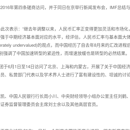
的2016年第四条磋商访问，并于同日在京举行新闻发布会，IMF总结
ipton)此次表示：“继去年调整以来，人民币汇率正变得更加灵活和市场
强于中期经济基本面对应的水平，经评估，人民币汇率与基本面大体
tely undervalued)的观点，而中国经历了自去年8月来的汇改进程后
特别强调了中国加速转型的紧迫性，而增速放缓也是转型的必然结果。
表团于6月1日至14日访问了北京、上海和内蒙古，开展了关于中国经
官员、私营部门代表以及学术界人士进行了富有建设性的、坦诚的讨
。
马凯、中国人民银行行长周小川、中央财经领导小组办公室主任刘鹤
国证券监督管理委员会主席刘士余以及其他高层官员。