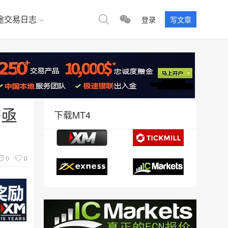
途交易日志
登录
写文章
济亟
下载MT4
0
0