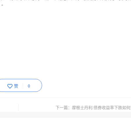
”
赞
0
下一篇：摩根士丹利:债券收益率下跌如何