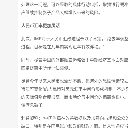
处理这一问题。可以采取的具体行动包括，增强银行缓
应继续控制影子产品大幅增长带来的风险。”
人民币汇率更加灵活
此次，IMF对于人民币汇改进程予以了肯定，“继去年
过程，目标是在几年内实现汇率有效浮动。”
同时，尽管中国的外部顺差仍略强于中期经济基本面对应的
四条磋商中所作评估类似。
尽管今年以来人民币也波动不断，但海外的恐慌情绪较去
币汇率变化”的人民币对美元汇率中间价形成机制。不少交
的实际值吻合度很高，而市场价与中间价的偏离也很小
偃旗息鼓了。
利普顿称：“中国当局在改善数据以及加强向市场和公众
缺口，特别是在国民账户和政府财政方面。信息沟通应