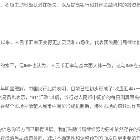
冲，积极主动地确认潜在损失，以及提高银行和其他金融机构的融资
调整以来，人民币汇率正变得更加灵活和市场化。代表团鼓励当局继续
水平，但IMF也认为，人民币汇率与基本面大体一致，这与IMF在
年明显缓解。中国央行此前表明，目前已经初步形成了“收盘汇率+
易员也表示，“811汇改”以后，该行对人民币中间价的每日测算跟央
。在整个市场弄清楚人民币中间价形成机制后，海外市场的疯狂炒作
的信息沟通方面已取得进展。我们鼓励当局继续努力弥补依然存在的
当在澄清当局政策意向、减少不确定性和调整预期方面发挥更重要的