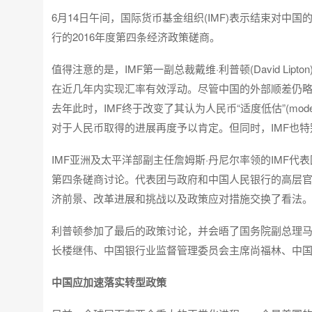
6月14日午间，国际货币基金组织(IMF)表示结束对中国
行的2016年度第四条经济政策磋商。
值得注意的是，IMF第一副总裁戴维·利普顿(David L
在近几年内实现汇率有效浮动。尽管中国的外部顺差仍略
去年此时，IMF终于改变了其认为人民币“适度低估”(modera
对于人民币取得的进展再度予以肯定。但同时，IMF也
IMF亚洲及太平洋部副主任詹姆斯·丹尼尔率领的IMF代
第四条磋商讨论。代表团与政府和中国人民银行的高层
济前景、改革进展和挑战以及政策应对措施交换了看法
利普顿参加了最后的政策讨论，并会晤了国务院副总理
长楼继伟、中国银行业监督管理委员会主席尚福林、中
中国应加速落实转型政策