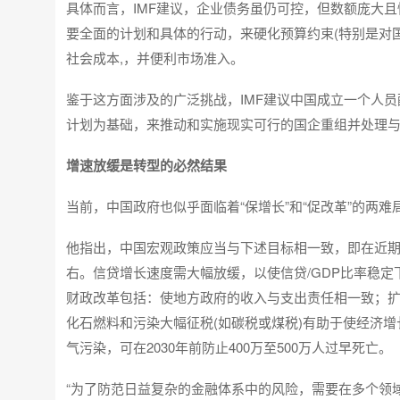
具体而言，IMF建议，企业债务虽仍可控，但数额庞大
要全面的计划和具体的行动，来硬化预算约束(特别是对
社会成本,，并便利市场准入。
鉴于这方面涉及的广泛挑战，IMF建议中国成立一个人
计划为基础，来推动和实施现实可行的国企重组并处理
增速放缓是转型的必然结果
当前，中国政府也似乎面临着“保增长”和“促改革”的两
他指出，中国宏观政策应当与下述目标相一致，即在近期内
右。信贷增长速度需大幅放缓，以使信贷/GDP比率稳
财政改革包括：使地方政府的收入与支出责任相一致；
化石燃料和污染大幅征税(如碳税或煤税)有助于使经济
气污染，可在2030年前防止400万至500万人过早死亡。
“为了防范日益复杂的金融体系中的风险，需要在多个领