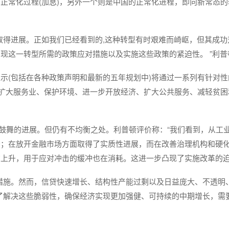
正常化过程(加息)，另外一个则是中国的正常化进程，即向新常态的
取得进展。正如我们已经看到的,这种转型有时艰难而崎岖，但其成功
现这一转型所需的政策应对措施以及实施这些政策的紧迫性。 ”利普
示(包括在各种政策声明和最新的五年规划中)将通过一系列有针对性
、扩大服务业、保护环境、进一步开放经济、扩大公共服务、减轻贫困
人鼓舞的进展。但仍有不均衡之处。利普顿评价称：“我们看到，从工
少；在放开金融市场方面取得了实质性进展，而在改善治理机构和硬
上升，用于应对冲击的缓冲也在消耗。这进一步凸现了实施改革的迫
措施。然而，信贷快速增长、结构性产能过剩以及日益庞大、不透明
了解决这些脆弱性，确保经济实现更加强健、可持续的中期增长，需