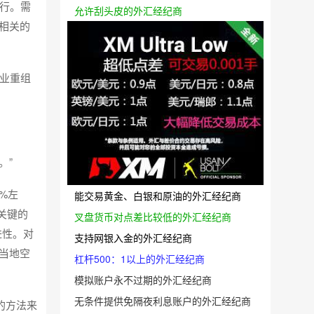
行。需
允许刮头皮的外汇经纪商
相关的
业重组
。”
%左
能交易黄金、白银和原油的外汇经纪商
关键的
叉盘货币对点差比较低的外汇经纪商
进性。对
支持网银入金的外汇经纪商
当地空
杠杆500：1以上的外汇经纪商
模拟账户永不过期的外汇经纪商
无条件提供免隔夜利息账户的外汇经纪商
的方法来