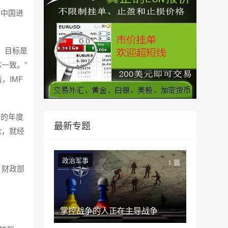
与中国进
化，目标是
一致。”
，IMF
济的年度
最新专题
论，就经
政治军事
1 篇
、财政部
掌控战争的人正在主导战争