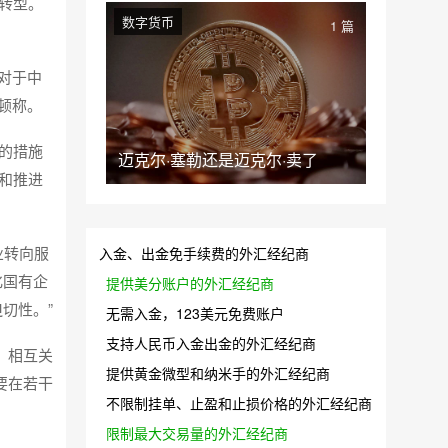
转型。
数字货币
1 篇
对于中
顿称。
的措施
迈克尔·塞勒还是迈克尔·卖了
和推进
业转向服
入金、出金免手续费的外汇经纪商
化国有企
提供美分账户的外汇经纪商
切性。”
无需入金，123美元免费账户
支持人民币入金出金的外汇经纪商
、相互关
提供黄金微型和纳米手的外汇经纪商
要在若干
不限制挂单、止盈和止损价格的外汇经纪商
限制最大交易量的外汇经纪商