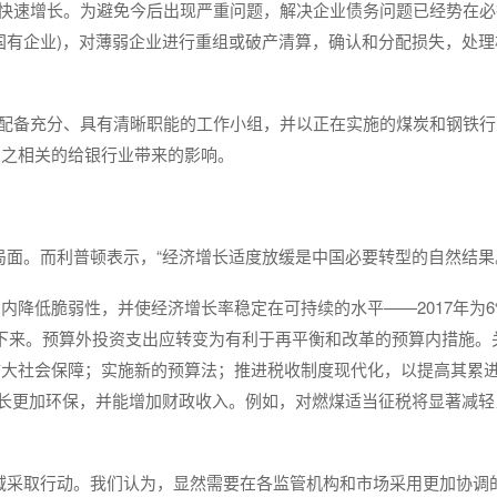
且快速增长。为避免今后出现严重问题，解决企业债务问题已经势在必
国有企业)，对薄弱企业进行重组或破产清算，确认和分配损失，处理
员配备充分、具有清晰职能的工作小组，并以正在实施的煤炭和钢铁行
与之相关的给银行业带来的影响。
难局面。而利普顿表示，“经济增长适度放缓是中国必要转型的自然结果
降低脆弱性，并使经济增长率稳定在可持续的水平——2017年为6
定下来。预算外投资支出应转变为有利于再平衡和改革的预算内措施。
扩大社会保障；实施新的预算法；推进税收制度现代化，以提高其累
增长更加环保，并能增加财政收入。例如，对燃煤适当征税将显著减轻
域采取行动。我们认为，显然需要在各监管机构和市场采用更加协调