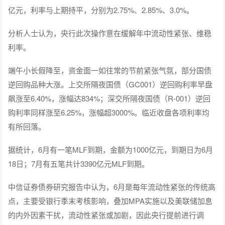
亿元，利率与上期持平，分别为2.75%、2.85%、3.0%。
分析人士认为，央行此次操作意在缓解年中流动性紧张、维稳
利率。
端午小长假降至，资金面一如往常的节前紧张气氛，部分国债
逆回购品种大涨。上交所隔夜国债（GC001）逆回购利率早盘
飙涨至6.40%，涨幅达834%；深交所隔夜国债（R-001）逆回
购利率同样涨至6.25%，涨幅超3000%。临近收盘各项利率均
有所回落。
据统计，6月有一笔MLF到期，金额为1000亿元，到期日为6月
18日；7月有五笔共计3390亿元MLF到期。
中信证券债券研究报告中认为，6月是每年流动性紧张的传统高
点，主要受银行季末考核影响，叠加MPA实施以及美联储加息
的内外因素干扰，流动性紧张或加剧，因此央行提前进行调