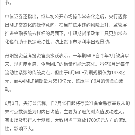
节。
中信证券还指出，继年初公开市场操作常态化之后，央行透露
出MLF常态化的操作意向。在当前信用违约风险上升、监管层
推进金融系统去杠杆的局面下，中短期货币政策工具更加常态
化也有助于稳定流动性，防止货币市场利率出现暴动。
丹阳投资首席投资官康水跃表示，一年期MLF自今年3月缺席以
来，现再度重启，今后MLF的询量可能常态化。虽然6月是每年
流动性紧张的传统高点，但由于5月MLF到期规模仅为1478亿
元，而4月MLF到期量为5510亿元，这压平了6月的资金面波
动。
6月3日，央行公告称，自7月15日起将存款准备金缴存基数从旬
末时点数调整为旬内日均值，主要为了避免时点值波动过大。
有市场及银行人士测算，大致相当于释放1700亿元左右的流动
性，影响不大。