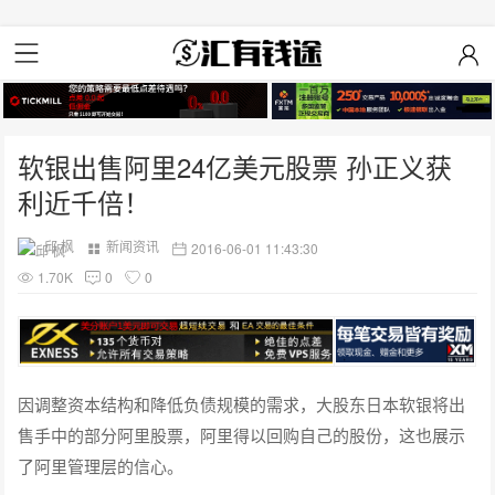
软银出售阿里24亿美元股票 孙正义获
利近千倍！
邱 枫
新闻资讯
2016-06-01 11:43:30
1.70K
0
0
因调整资本结构和降低负债规模的需求，大股东日本软银将出
售手中的部分阿里股票，阿里得以回购自己的股份，这也展示
了阿里管理层的信心。