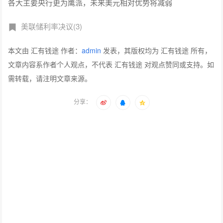
各大主要央行更为鹰派，未来美元相对优势将减弱
美联储利率决议(3)
本文由 汇有钱途 作者：
admin
发表，其版权均为 汇有钱途 所有，
文章内容系作者个人观点，不代表 汇有钱途 对观点赞同或支持。如
需转载，请注明文章来源。
分享：