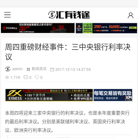
周四重磅财经事件：三中央银行利率决
议
admin
新闻资讯
2017-12-13 14:27:55
1.71K
0
0
本周四将迎来三家中央银行的利率决议，也是本年度重要央行
的最后利率决议。分别是美联储利率决议、英国央行利率决
议、欧洲央行利率决议。