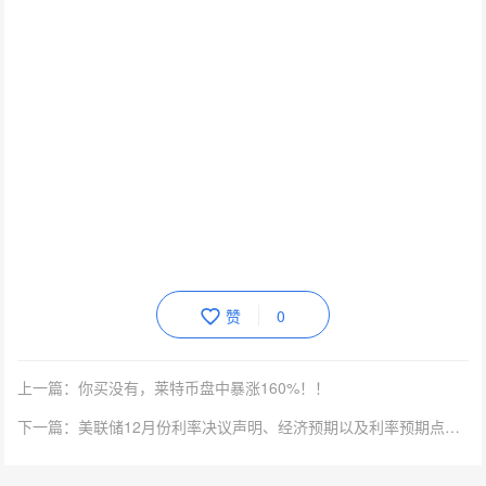
赞
0
上一篇：你买没有，莱特币盘中暴涨160%！！
下一篇：美联储12月份利率决议声明、经济预期以及利率预期点阵图