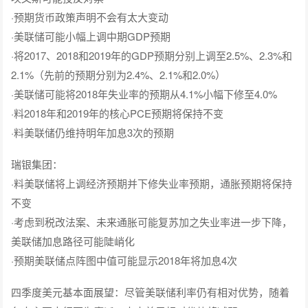
·预期货币政策声明不会有太大变动
·美联储可能小幅上调中期GDP预期
·将2017、2018和2019年的GDP预期分别上调至2.5%、2.3%和
2.1%（先前的预期分别为2.4%、2.1%和2.0%）
·美联储可能将2018年失业率的预期从4.1%小幅下修至4.0%
·料2018年和2019年的核心PCE预期将保持不变
·料美联储仍维持明年加息3次的预期
瑞银集团：
·料美联储将上调经济预期并下修失业率预期，通胀预期将保持
不变
·考虑到税改法案、未来通胀可能复苏加之失业率进一步下降，
美联储加息路径可能陡峭化
·预期美联储点阵图中值可能显示2018年将加息4次
四季度美元基本面展望：尽管美联储利率仍有相对优势，随着