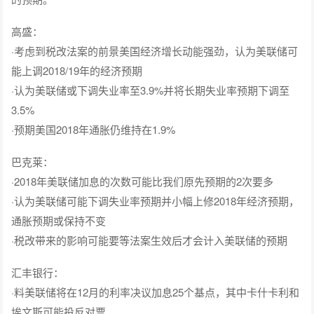
高盛：
·考虑到税改法案的前景美国经济增长动能强劲，认为美联储可
能上调2018/19年的经济预期
·认为美联储或下调失业率至3.9%并将长期失业率预期下调至
3.5%
·预期美国2018年通胀仍维持在1.9%
巴克莱：
·2018年美联储加息的次数可能比我们原先预期的2次要多
·认为美联储可能下调失业率预期并小幅上修2018年经济预期，
通胀预期或保持不变
·税改带来的影响可能要等法案生效后才会计入美联储的预期
汇丰银行：
·料美联储将在12月的利率决议加息25个基点，其中卡什卡利和
埃文斯可能投反对票