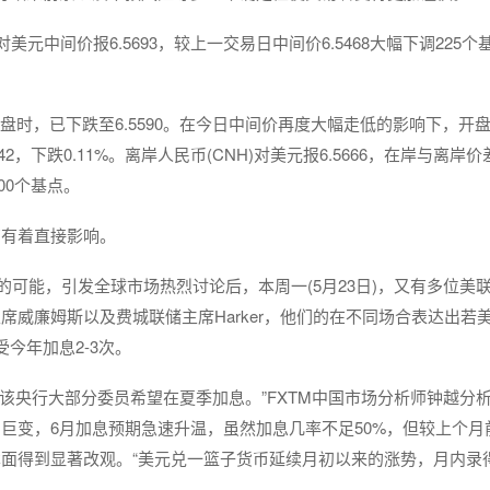
中间价报6.5693，较上一交易日中间价6.5468大幅下调225个
夜盘收盘时，已下跌至6.5590。在今日中间价再度大幅走低的影响下，开
2，下跌0.11%。离岸人民币(CNH)对美元报6.5666，在岸与离岸
00个基点。
高有着直接影响。
的可能，引发全球市场热烈讨论后，本周一(5月23日)，又有多位美
威廉姆斯以及费城联储主席Harker，他们的在不同场合表达出若
今年加息2-3次。
该央行大部分委员希望在夏季加息。”FXTM中国市场分析师钟越分
巨变，6月加息预期急速升温，虽然加息几率不足50%，但较上个月
面得到显著改观。“美元兑一篮子货币延续月初以来的涨势，月内录
。