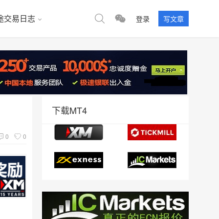
途交易日志
登录
写文章
下载MT4
0
0