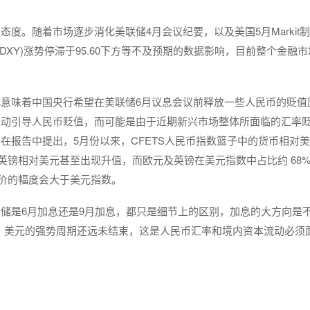
度。随着市场逐步消化美联储4月会议纪要，以及美国5月Markit
(DXY)涨势停滞于95.60下方等不及预期的数据影响，目前整个金融
意味着中国央行希望在美联储6月议息会议前释放一些人民币的贬值
主动引导人民币贬值，而可能是由于近期新兴市场整体所面临的汇率
在报告中提出，5月份以来，CFETS人民币指数篮子中的货币相对
英镑相对美元甚至出现升值，而欧元及英镑在美元指数中占比约 68
间价的幅度会大于美元指数。
储是6月加息还是9月加息，都只是细节上的区别，加息的大方向是
，美元的强势周期还远未结束，这是人民币汇率和境内资本流动必须