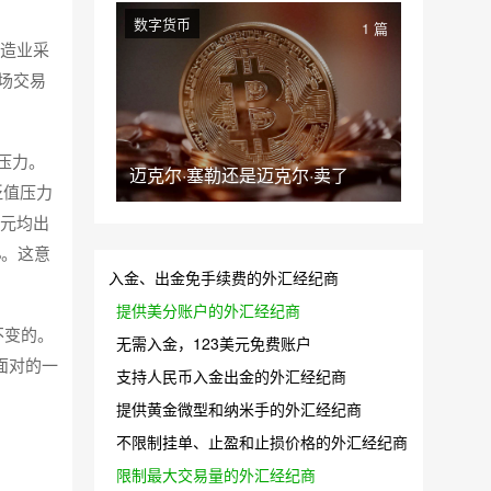
数字货币
1 篇
制造业采
市场交易
压力。
迈克尔·塞勒还是迈克尔·卖了
贬值压力
美元均出
%。这意
入金、出金免手续费的外汇经纪商
提供美分账户的外汇经纪商
不变的。
无需入金，123美元免费账户
面对的一
支持人民币入金出金的外汇经纪商
提供黄金微型和纳米手的外汇经纪商
不限制挂单、止盈和止损价格的外汇经纪商
限制最大交易量的外汇经纪商