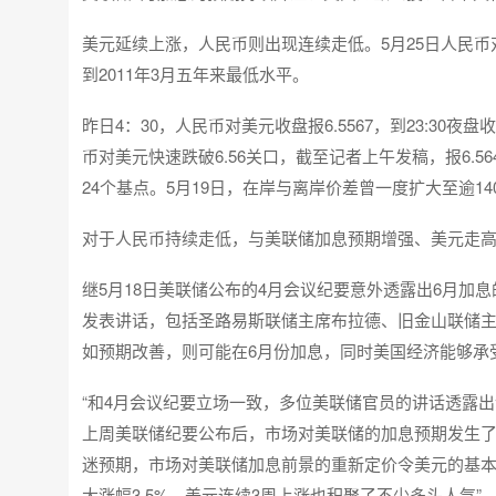
美元延续上涨，人民币则出现连续走低。5月25日人民币对美元
到2011年3月五年来最低水平。
昨日4：30，人民币对美元收盘报6.5567，到23:30
币对美元快速跌破6.56关口，截至记者上午发稿，报6.564
24个基点。5月19日，在岸与离岸价差曾一度扩大至逾14
对于人民币持续走低，与美联储加息预期增强、美元走
继5月18日美联储公布的4月会议纪要意外透露出6月加息
发表讲话，包括圣路易斯联储主席布拉德、旧金山联储主席
如预期改善，则可能在6月份加息，同时美国经济能够承受
“和4月会议纪要立场一致，多位美联储官员的讲话透露出
上周美联储纪要公布后，市场对美联储的加息预期发生了
迷预期，市场对美联储加息前景的重新定价令美元的基本
大涨幅3.5%，美元连续3周上涨也积聚了不少多头人气”