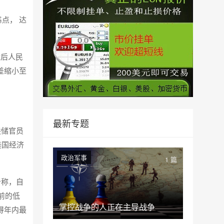
基点， 达
盘后人民
价差缩小至
最新专题
联储官员
美国经济
政治军事
1 篇
析称，自
前的低
掌控战争的人正在主导战争
得年内最