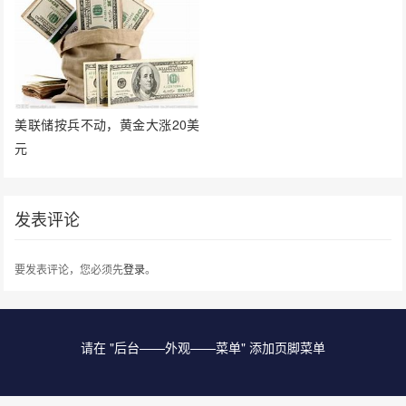
美联储按兵不动，黄金大涨20美
元
发表评论
要发表评论，您必须先
登录
。
请在 "后台——外观——菜单" 添加页脚菜单