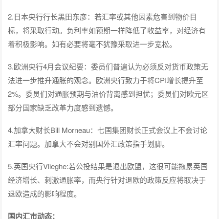
2.日本央行行长黑田东彦：若汇率或其他因素危害到物价目
标，将采取行动。负利率如预期一样降低了收益率，对经济有
着积极影响。如有必要将毫不犹豫采取进一步宽松。
3.欧洲央行4月会议纪要：委员们普遍认为必须反对货币政策无
法进一步推升通胀的观念。欧洲央行致力于将CPI增长提升至
2%。委员们对通胀预期与油价背离感到担忧；委员们对欧元区
部分国家缺乏改革力度感到遗憾。
4.加拿大财长Bill Morneau：七国集团财长正式会议上不会讨论
汇率问题。加拿大不会对别国外汇政策指手划脚。
5.英国央行Vlieghe:若公投结果是退出欧盟，这很可能拖累英国
经济增长、刺激通胀率，而央行针对退欧的政策反应将取决于
退欧造成的影响程度。
国内汇市动态：