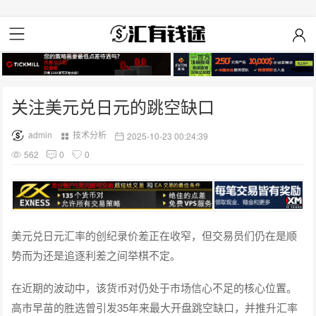
关注美元兑日元的跳空缺口
admin
技术分析
2025-10-23 00:24:39
562
0
0
美元兑日元汇率的创纪录价差正在收窄，但交易员们仍在是顺
势而为还是追逐利差之间举棋不定。
在近期的波动中，该货币对仍处于市场信心不足的核心位置。
高市早苗的胜选曾引发35年来最大开盘跳空缺口，并推升汇率