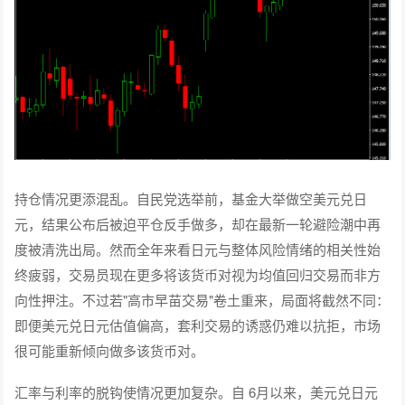
持仓情况更添混乱。自民党选举前，基金大举做空美元兑日
元，结果公布后被迫平仓反手做多，却在最新一轮避险潮中再
度被清洗出局。然而全年来看日元与整体风险情绪的相关性始
终疲弱，交易员现在更多将该货币对视为均值回归交易而非方
向性押注。不过若"高市早苗交易"卷土重来，局面将截然不同：
即便美元兑日元估值偏高，套利交易的诱惑仍难以抗拒，市场
很可能重新倾向做多该货币对。
汇率与利率的脱钩使情况更加复杂。自 6月以来，美元兑日元