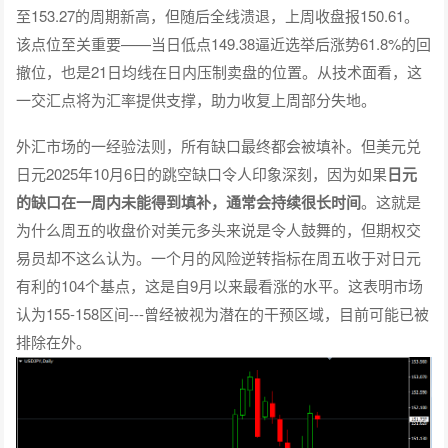
至153.27的周期新高，但随后全线溃退，上周收盘报150.61。
该点位至关重要——当日低点149.38逼近选举后涨势61.8%的回
撤位，也是21日均线在日内压制卖盘的位置。从技术面看，这
一交汇点将为汇率提供支撑，助力收复上周部分失地。
外汇市场的一经验法则，所有缺口最终都会被填补。但美元兑
日元2025年10月6日的跳空缺口令人印象深刻，因为如果
日元
的缺口在一周内未能得到填补，通常会持续很长时间
。这就是
为什么周五的收盘价对美元多头来说是令人鼓舞的，但期权交
易员却不这么认为。一个月的风险逆转指标在周五收于对日元
有利的104个基点，这是自9月以来最看涨的水平。这表明市场
认为155-158区间---曾经被视为潜在的干预区域，目前可能已被
排除在外。