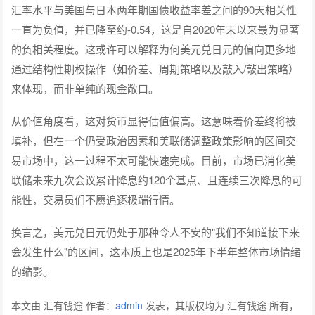
汇率水平与美国与日本两年期国债收益率差之间的90天相关性
一直为负值，并已降至约-0.54，这是自2020年末以来最为显著
的负相关程度。这或许可以解释为何美元兑日元的偏向更多地
通过结构性期权操作（如价差、周期策略以及敲入/敲出策略）
来体现，而非单纯的现金敞口。
从价值角度看，这对货币显得估值偏高。这意味着价差终将被
填补，但在一个仍受政治因素和美联储调整政策影响的区间交
易市场中，这一过程不太可能快速完成。目前，市场已消化美
联储未来九次会议累计降息约120个基点、且连续三次降息的可
能性，交易员们不愿追逐极端行情。
换言之，美元兑日元仍处于那种令人不安的"我们不知道接下来
会发生什么"的区间，这本质上也是2025年下半年整体市场情绪
的缩影。
本文由 汇有钱途 作者：
admin
发表，其版权均为 汇有钱途 所有，