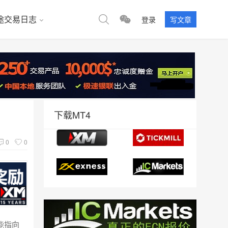
途交易日志
登录
写文章
下载MT4
0
0
能指向