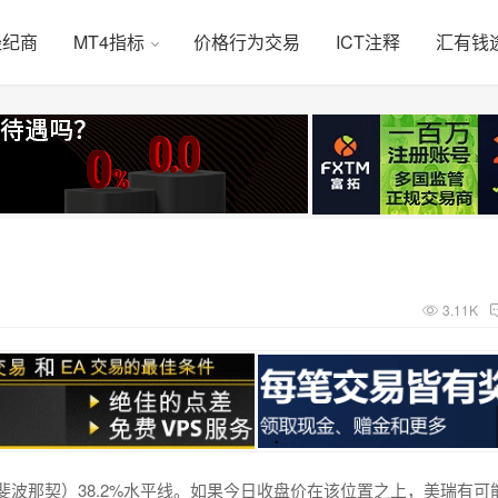
经纪商
MT4指标
价格行为交易
ICT注释
汇有钱
3.11K
b(斐波那契）38.2%水平线。如果今日收盘价在该位置之上，美瑞有可