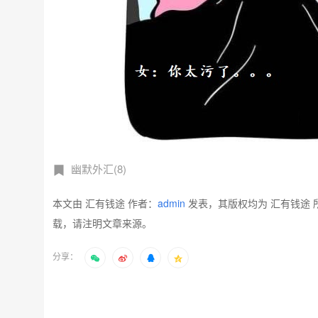
幽默外汇(8)
本文由 汇有钱途 作者：
admin
发表，其版权均为 汇有钱途 
载，请注明文章来源。
分享：