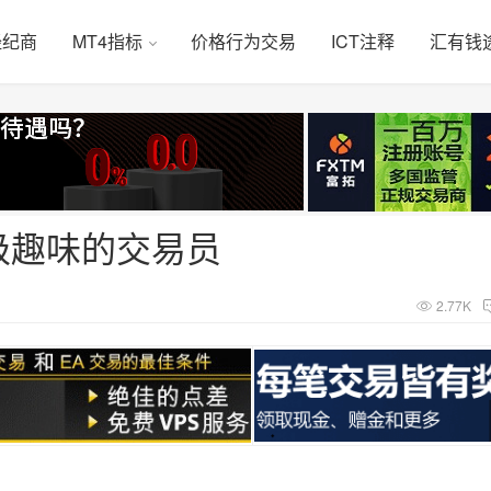
经纪商
MT4指标
价格行为交易
ICT注释
汇有钱
级趣味的交易员
2.77K