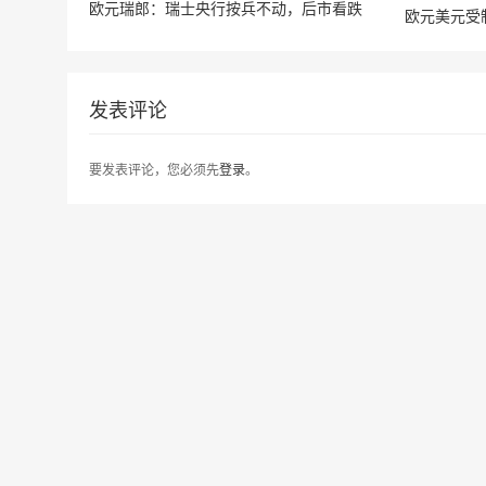
欧元瑞郎：瑞士央行按兵不动，后市看跌
欧元美元受制
发表评论
要发表评论，您必须先
登录
。