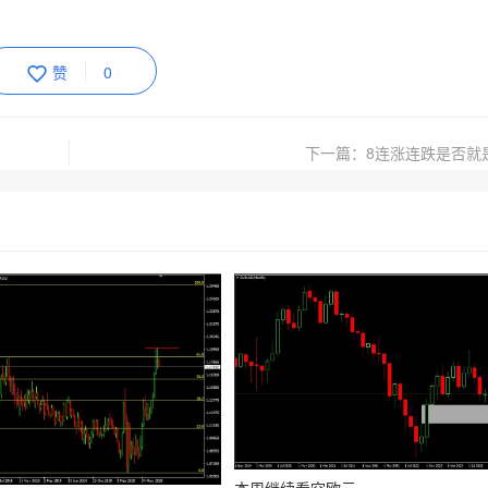
赞
0
下一篇：8连涨连跌是否就是