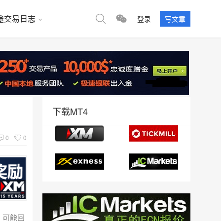
途交易日志
登录
写文章
下载MT4
0
0
，可能回