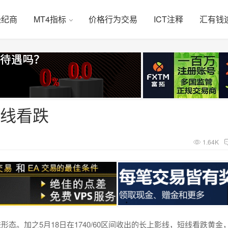
经纪商
MT4指标
价格行为交易
ICT注释
汇有钱
短线看跌
1.64K
态。加之5月18日在1740/60区间收出的长上影线，短线看跌黄金