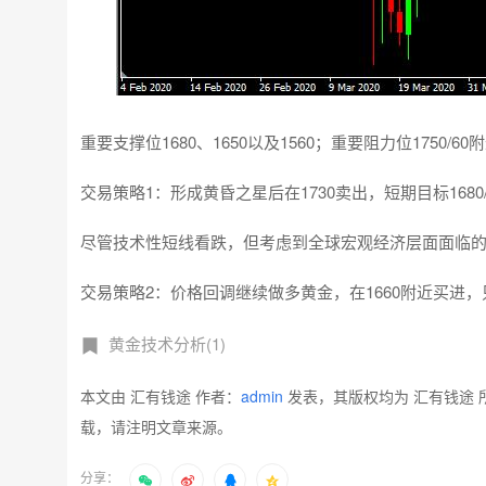
重要支撑位1680、1650以及1560；重要阻力位1750/60
交易策略1：形成黄昏之星后在1730卖出，短期目标1680/
尽管技术性短线看跌，但考虑到全球宏观经济层面面临
交易策略2：价格回调继续做多黄金，在1660附近买进，
黄金技术分析(1)
本文由 汇有钱途 作者：
admin
发表，其版权均为 汇有钱途 
载，请注明文章来源。
分享：