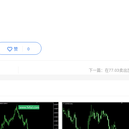
赞
0
下一篇：在77.03卖出