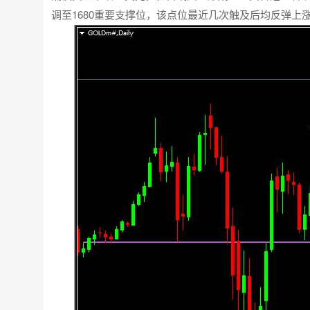
调至1680重要支撑位，该点位最近几次触及后均反弹上