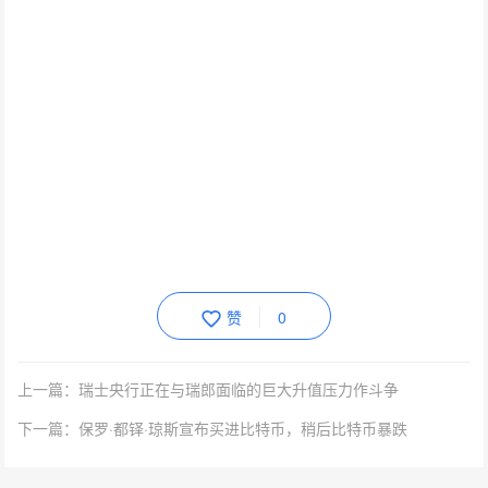
赞
0
上一篇：瑞士央行正在与瑞郎面临的巨大升值压力作斗争
下一篇：保罗·都铎·琼斯宣布买进比特币，稍后比特币暴跌