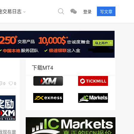
途交易日志
登录
写文章
下载MT4
0
0
问我现在是