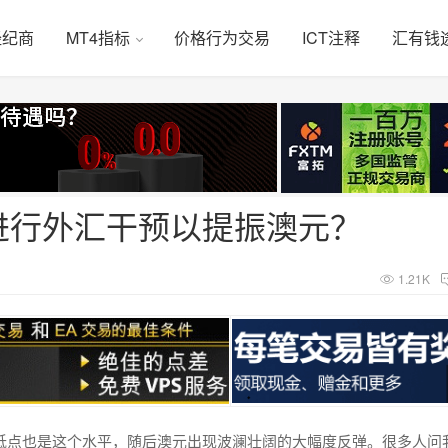
经纪商
MT4指标
价格行为交易
ICT注释
汇有钱
进行外汇干预以提振澳元？
1.21K
机时的最低点也是这个水平，随后澳元出现波澜壮阔的大幅度反弹。很多人