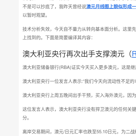
不是可以抄底了，我昨天曾经说
澳元月线图上貌似形成
以暂时观望。
技术分析失效，今天自不量力从转向基本面分析。这里
上找到的。下面是简要编译其内容：
澳大利亚央行再次出手支撑澳元（
R
澳大利亚储备银行(RBA)证实今天买入更多澳元，这是
澳大利亚央行一位发言人表示:“我们今天向流动性不足的
澳大利亚央行上周五晚间出手干预，买入海外澳元，因
这位发言人表示，澳大利亚央行没有捍卫澳元的任何关键汇率
分。
离岸交易期间，澳元/日元汇率也跌至55.10日元，为二