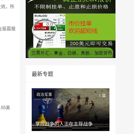
失效，所
先驱晨报
最新专题
政治军事
1 篇
55美
掌控战争的人正在主导战争