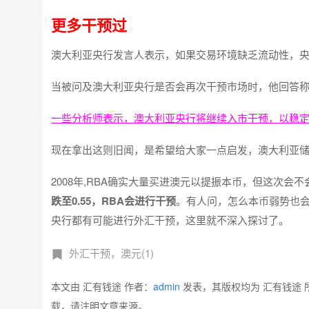
更多干预过
澳大利亚央行发言人表示，如果交易环境缺乏流动性，
当被问及澳大利亚央行是否会再次干预市场时，他回答称:
一些分析师表示，澳大利亚央行将继续入市干预，以稳
现在拿出这则旧闻，是希望给大家一点启发，澳大利亚储
2008年,RBA确实大量买进澳元以提振本币，但这次
跌至0.55，RBA会进行干预
。有人问，怎么本币弱势也会
央行都有可能进行外汇干预，这里就不深入探讨了。
外汇干预，澳元(1)
本文由 汇有钱途 作者：
admin
发表，其版权均为 汇有钱途 
载，请注明文章来源。