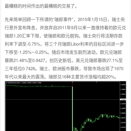
最糟糕的时间作出的最糟糕的交易了。
先来简单回顾一下所谓的“瑞郎事件”，2015年1月15日，瑞士央
行意外宣布降息，并放弃自2011年9月以来一直维持着的欧元兑
瑞郎1.20汇率下限，使瑞郎和欧元脱钩。瑞士央行将活期存款
利率下调至-0.75%，将三个月瑞郎Libor利率的目标区间进一步
下移至-1.25%~-0.25%。随后市场发生剧烈波动，欧元兑瑞郎
暴跌21.48%至0.9427，创历史新低，美元兑瑞郎暴跌27.1%至
三年低位0.7426。瑞士、欧洲股市暴跌，导致市场出现了1970
年代以来最大的震荡。瑞郎兑16种主要货币涨幅均超20%。