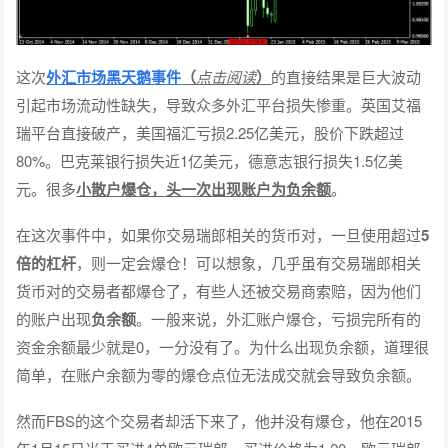
这次
外汇市场黑天鹅事件
（
点击阅读
）
的直接结果是巨大波动
引起市场流动性缺失，导致众多外汇平台损失惨重。英国艾福
瑞平台直接破产，美国福汇亏损2.25亿美元，股价下跌超过
80%。巴克莱银行损失近1亿美元，德意志银行损失1.5亿美
元。很多
小散户爆仓，头一次出现账户为负余额
。
在这次事件中，如果你交易瑞郎相关的货币对，一旦使用超过
5
倍的杠杆
，则一定会爆仓！可以想象，几乎虽有交易瑞郎相关
货币对的交易者都爆仓了，有些人还被交易商索赔，因为他们
的账户出现
负余额
。一般来说，外汇账户爆仓，亏损完所有的
资金余额最少就是0，一分没有了。为什么出现负余额，道理很
简单，在账户余额为零的爆仓点位无法成交就会导致负余额。
然而FBS的这个交易者却活下来了，他并没有爆仓，他在2015