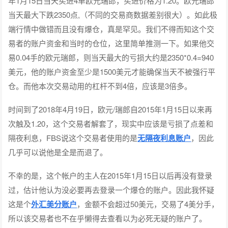
年1月15日当天买进4单欧元瑞郎，买进价格为1.20。欧元瑞郎
当天最大下跌2350点,（不同的交易商数据差别很大）。如此极
端行情中做错而且没有爆仓，真是罕见。我们不得而知这个交
易者的账户资金和当时的仓位，这里简单推测一下。如果他交
易0.04手的欧元瑞郎，则当天最大的亏损大约是2350*0.4=940
美元，他的账户资金至少是1500美元才能确保当天不被强行平
仓。而他本次交易动用的杠杆不到4倍，应该是3倍多。
时间到了2018年4月19日，欧元/瑞郎自2015年1月15日以来再
次触及1.20，这个交易者解套了，现实中应该是亏损了点差和
隔夜利息，FBS说这个交易者使用的是
无隔夜利息账户
，因此
几乎可以说他是全是而退了。
不幸的是，这个帐户的主人在2015年1月15日以后再没有登录
过，估计他认为没必要再去登录一个爆仓的账户。因此我怀疑
这是个
外汇美分账户
，金额不会超过50美元，交易了4美分手，
所以该交易者也不在乎懒得去查看以为必死无疑的账户了。