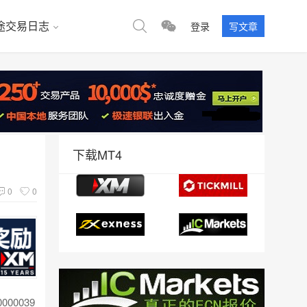
途交易日志
登录
写文章
下载MT4
0
0
00039