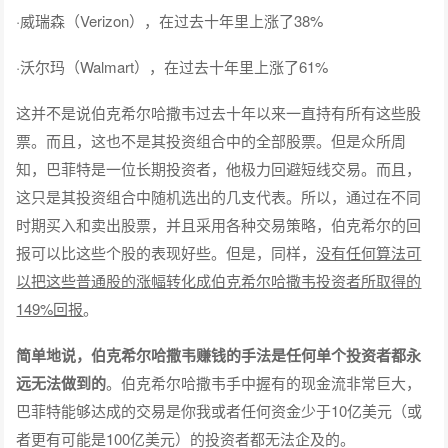
·威瑞森（Verizon），在过去十年里上涨了38%
·沃尔玛（Walmart），在过去十年里上涨了61%
这并不是说伯克希尔哈撒韦过去十年以来一直持有所有这些股
票。而且，这也不是其投资组合中的全部股票。但是众所周
知，巴菲特是一位长期投资者，他极力回避短线交易。而且，
这只是其投资组合中随机选出的几支代表。所以，通过在不同
时期买入和卖出股票，并且采用各种交易策略，伯克希尔的回
报可以比这些个股的表现好些。但是，同样，
没有任何算法可
以把这些普通股的涨幅转化成伯克希尔哈撒韦投资者所取得的
149%回报
。
简单地说，伯克希尔哈撒韦赚钱的手法是任何单个投资者都永
远无法做到的
。伯克希尔哈撒韦手中握有的现金流非常巨大，
巴菲特能够达成的交易是你我或者任何资金少于10亿美元（或
者更有可能是100亿美元）的投资者都无法企及的。