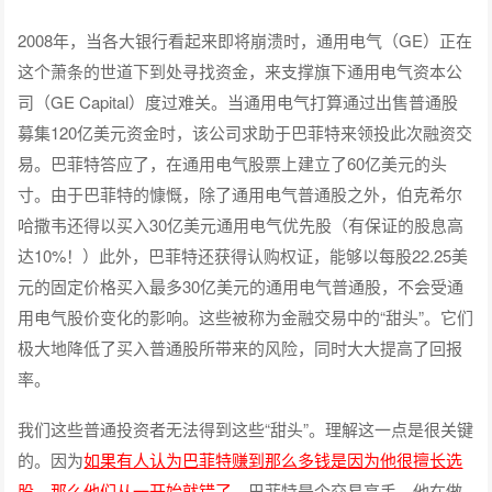
2008年，当各大银行看起来即将崩溃时，通用电气（GE）正在
这个萧条的世道下到处寻找资金，来支撑旗下通用电气资本公
司（GE Capital）度过难关。当通用电气打算通过出售普通股
募集120亿美元资金时，该公司求助于巴菲特来领投此次融资交
易。巴菲特答应了，在通用电气股票上建立了60亿美元的头
寸。由于巴菲特的慷慨，除了通用电气普通股之外，伯克希尔
哈撒韦还得以买入30亿美元通用电气优先股（有保证的股息高
达10%！）此外，巴菲特还获得认购权证，能够以每股22.25美
元的固定价格买入最多30亿美元的通用电气普通股，不会受通
用电气股价变化的影响。这些被称为金融交易中的“甜头”。它们
极大地降低了买入普通股所带来的风险，同时大大提高了回报
率。
我们这些普通投资者无法得到这些“甜头”。理解这一点是很关键
的。因为
如果有人认为巴菲特赚到那么多钱是因为他很擅长选
股，那么他们从一开始就错了
。巴菲特是个交易高手，他在做