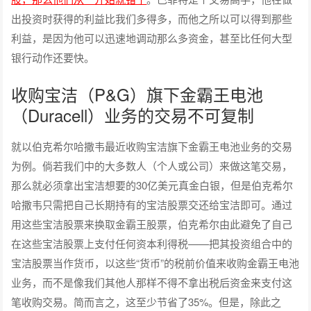
出投资时获得的利益比我们多得多，而他之所以可以得到那些
利益，是因为他可以迅速地调动那么多资金，甚至比任何大型
银行动作还要快。
收购宝洁（P&G）旗下金霸王电池
（Duracell）业务的交易不可复制
就以伯克希尔哈撒韦最近收购宝洁旗下金霸王电池业务的交易
为例。倘若我们中的大多数人（个人或公司）来做这笔交易，
那么就必须拿出宝洁想要的30亿美元真金白银，但是伯克希尔
哈撒韦只需把自己长期持有的宝洁股票交还给宝洁即可。通过
用这些宝洁股票来换取金霸王股票，伯克希尔由此避免了自己
在这些宝洁股票上支付任何资本利得税——把其投资组合中的
宝洁股票当作货币，以这些“货币”的税前价值来收购金霸王电池
业务，而不是像我们其他人那样不得不拿出税后资金来支付这
笔收购交易。简而言之，这至少节省了35%。但是，除此之