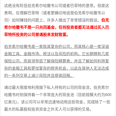
这绝没有贬低伯克希尔哈撒韦公司或者巴菲特的意思。但是这
表明，在理解巴菲特（或者更确切地说是伯克希尔哈撒韦公
司）如何赚钱的问题上，许多人做出了非常错误的假设。
伯克
希尔哈撒韦不是一只共同基金，任何投资者都无法通过买入巴
菲特所投资的公司普通股来发财致富。
伯克希尔哈撒韦是一家极其复杂的公司，而其核心是一家深谙
金融工具、金融市场、税法以及风险的机构。它长期拥有几家
保险公司，而其领导层了解保险精算表，并且了解如何利用复
杂的金融工具和更加复杂的税务机会，以此在其他人无法达成
的一系列交易上减少风险并且提高回报。
通过最大限度地利用旗下私人持有的公司的现金流，伯克希尔
哈撒韦时刻保持着一个非常庞大的现金池（目前规模大约为600
亿美元)，该公司可以非常迅速地动用这些现金，完成除了一些
最大的私募股权投资资金之外无人可以获得的交易。