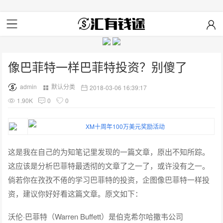
像巴菲特一样巴菲特投资？别傻了
admin
默认分类
2018-03-06 16:39:17
1.90K
0
0
这是我在自己的为知笔记里发现的一篇文章，原出不知所踪。
这应该是分析巴菲特最透彻的文章了之一了，或许没有之一。
倘若你在孜孜不倦的学习巴菲特的投资，企图像巴菲特一样投
资，建议你好好看这篇文章。原文如下：
沃伦·巴菲特（Warren Buffett）是伯克希尔哈撒韦公司