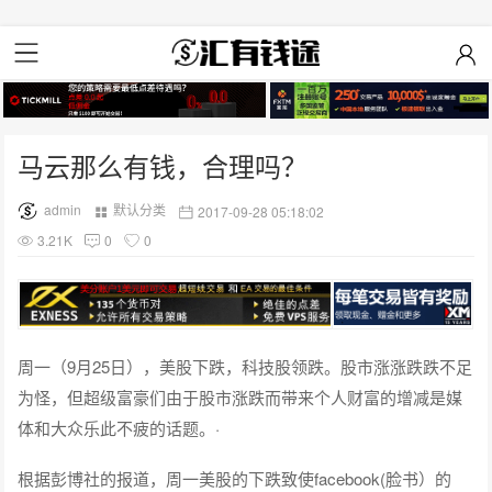
马云那么有钱，合理吗？
admin
默认分类
2017-09-28 05:18:02
3.21K
0
0
周一（9月25日），美股下跌，科技股领跌。股市涨涨跌跌不足
为怪，但超级富豪们由于股市涨跌而带来个人财富的增减是媒
体和大众乐此不疲的话题。·
根据彭博社的报道，周一美股的下跌致使facebook(脸书）的