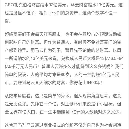
CEO扎克伯格财富缩水32亿美元，马云财富缩水13亿美元。这
也是见怪不怪了，相对于他们的总资产，这两个数字不值一
提。
超级富豪们不会每天盯着股市，也不会在意股市的短期波动如
何影响自己的财富。但作为普通人，有时候不免对富豪门的资
产感到诧异。用马云作为列子，暂且先不论他的总财富。以周
一所谓缩水的13亿美元来说，兑换成人民币大概是13亿*6.5=84
亿5千万元人民币！普通人要赚多久才能赚到这么多钱呢？我们
简单的假设，人的平均寿命是80岁，人的一生能赚1亿元人民
币，要赚到马云某天缩水的财富，你得花上6400年！
从数学角度看，这只是简单的算术。但从现实角度思考，这真
是无比荒谬。先挣它一个亿，对王健林们来说是个小目标，但
全世界70亿人口，在一生中能赚到1亿元的人数绝对少之又少。
这合理吗？马云通过商业模式的创新不仅为自己也为社会创造