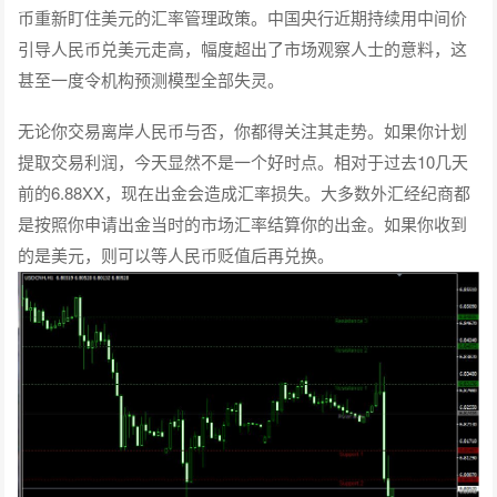
币重新盯住美元的汇率管理政策。中国央行近期持续用中间价
引导人民币兑美元走高，幅度超出了市场观察人士的意料，这
甚至一度令机构预测模型全部失灵。
无论你交易离岸人民币与否，你都得关注其走势。如果你计划
提取交易利润，今天显然不是一个好时点。相对于过去10几天
前的6.88XX，现在出金会造成汇率损失。大多数外汇经纪商都
是按照你申请出金当时的市场汇率结算你的出金。如果你收到
的是美元，则可以等人民币贬值后再兑换。