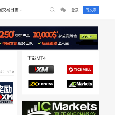
途交易日志
登录
写文章
下载MT4
0
0