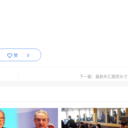
赞
0
下一篇：最新外汇期货头寸