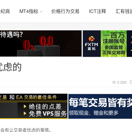
经纪商
MT4指标
价格行为交易
ICT注释
汇有钱
忧虑的
2.32K
总会有让交易者忧虑的事情。