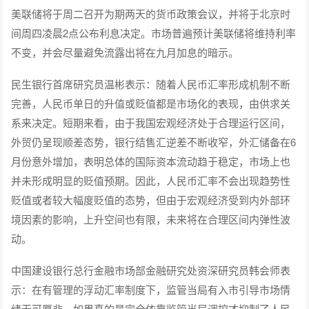
美联储将于周二召开为期两天的货币政策会议，并将于北京时
间周四凌晨2点公布利息决定。市场普遍预计美联储将维持利率
不变，并会尽量避免流露出将在九月加息的暗示。
民生银行首席研究员温彬表示：随着人民币汇率形成机制不断
完善，人民币单日的升值或贬值都是市场化的表现，由供求关
系来决定。短期来看，由于我国宏观经济处于合理运行区间，
外贸仍呈现顺差态势，银行结售汇逆差不断收窄，外汇储备在6
月份意外增加，表明总体的国际资本流动趋于稳定，市场上也
并未形成明显的贬值预期。因此，人民币汇率不会出现趋势性
贬值或者较大幅度贬值的态势，但由于宏观经济受到内外部环
境因素的影响，上升空间也有限，未来将在合理区间内弹性波
动。
中国建设银行总行金融市场部金融研究处资深研究员韩会师表
示：在有管理的浮动汇率制度下，监管当局有入市引导市场情
绪无可厚非。如果真的是完全依靠监管当局调控才抑制了人民