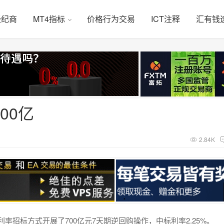
经纪商
MT4指标
价格行为交易
ICT注释
汇有钱
00亿
2.84K
率招标方式开展了700亿元7天期逆回购操作，中标利率2.25%。