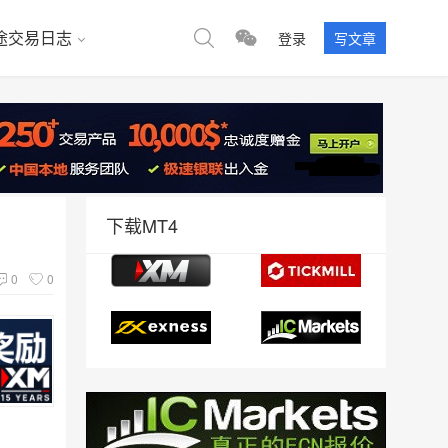
途交易日志
登录
写文章
下载MT4
0
0