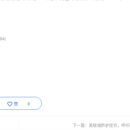
4)
赞
0
下一篇：美联储黔驴技穷，呼吁