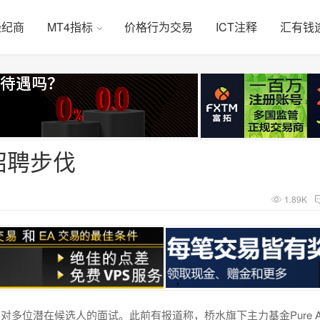
经纪商
MT4指标
价格行为交易
ICT注释
汇有钱
招聘步伐
1.89K
位潜在候选人的面试。此前有报道称，桥水旗下主力基金Pure Al