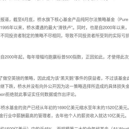
，截至6月底，桥水旗下核心基金产品纯阿尔法策略基金（Pure Al
995年以来，桥水遭遇的最大“滑铁卢”。同时，也是自2000年以来
对不同投资者制定的策略不尽相同，导致不同投资者所受到的实际亏
自2000年起，每年增幅均跑赢标普500指数，正因如此，才使得此
了做空英镑的策略，因此成为该“黑天鹅”事件的获益者，不过该基金
相继下跌，桥水并没有向外公开因为这一策略选择所造成的具体损失
tzgibbon拒绝就此事证实任何数据或作出评论。
桥水基金的资产已经从年初的1690亿美元缩水至年末的1520亿美元
对冲基金行业中薪酬最高的管理者，去年他个人的薪资收入就达10亿美元。
00亿美元）中的近45%，而规模第二大的全气候基金（All Weath