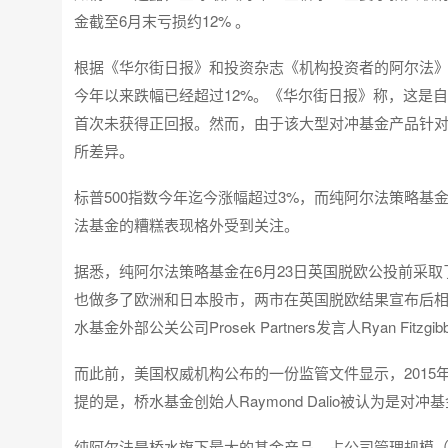
金截至6月末亏损约12% 。
根据《华尔街日报》和投资杂志《机构投资者的阿尔法》报道
今年以来跌幅已经超过12%。《华尔街日报》称，这是自1
首次未获得正回报。然而，由于该大型对冲基金产品针
所差异。
标普500指数今年迄今涨幅超过3%，而纯阿尔法策略基金
法基金的糟糕表现格外受到关注。
据悉，纯阿尔法策略基金在6月23日英国脱欧公投前采取
也做多了欧洲和日本股市，两市在英国脱欧结果宣布后
水基金外部公关公司Prosek Partners发言人Ryan Fi
而此前，美国权威机构公布的一份监管文件显示，2015年
提的是，桥水基金创始人Raymond Dalio被认为是
纯阿尔法是桥水旗下最大的基金产品，占公司管理规模（约15