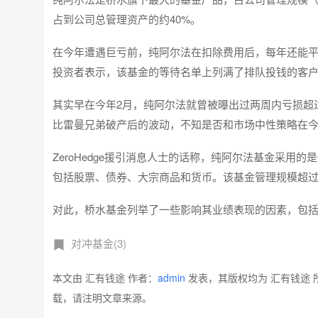
占到公司总管理资产的约40%。
在今年遭遇巨亏前，纯阿尔法在扣除费用后，每年还能平
投资者表示，该基金的等待名单上列满了排队投钱的客户，
其实早在今年2月，纯阿尔法就曾被曝出过两周内亏损超过1
比雷曼兄弟破产后的波动，不知是否和市场中性策略在
ZeroHedge援引消息人士的话称，纯阿尔法基金采
包括股票、债券、大宗商品和货币。该基金管理规模超过800
对此，桥水基金列举了一些影响其业绩表现的因素，包
对冲基金(3)
本文由 汇有钱途 作者：
admin
发表，其版权均为 汇有钱途 
载，请注明文章来源。