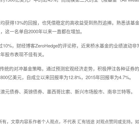
均获得13%的回报，也凭借稳定的高收益受到热烈追捧。熟悉该基
这一名单自2000年以来一直都在增加。
0%，财经博客ZeroHedge的评论称，近来桥水基金的业绩波动非
今年股市表现不佳有关。
用的是传统的对冲基金策略，通过预测宏观经济走势，积极押注各种证券
亿美元，自成立以来回报率为12.8%，2015年回报率为4.7%。
括澳元债券、英镑债券、墨西哥比索、新兴市场股市、南非兰特等。
所有，文章内容系作者个人观点，不代表 汇有钱途 对观点赞同或支持。