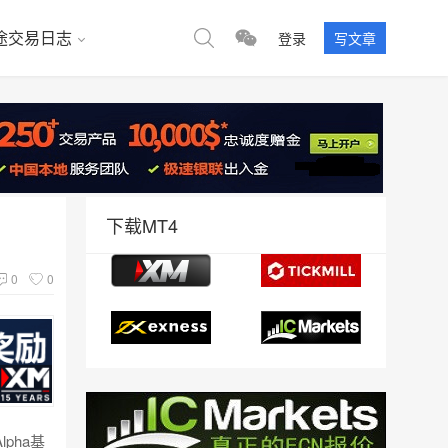
途交易日志
登录
写文章
下载MT4
0
0
pha基