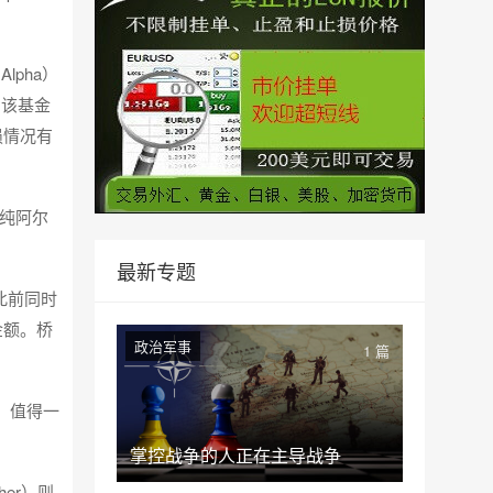
pha）
，该基金
损情况有
次纯阿尔
最新专题
此前同时
金额。桥
政治军事
1 篇
。值得一
掌控战争的人正在主导战争
er）则