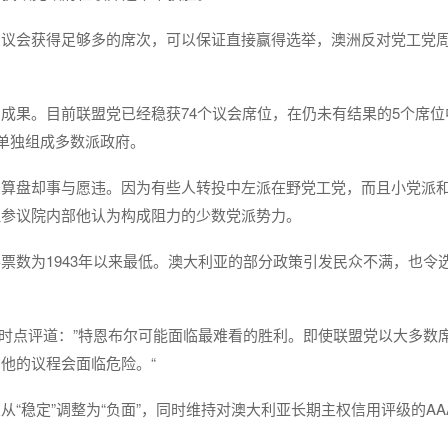
在议会获得足够多的席次，可以保证直接赢得选举，澳洲反对党工党
成果。目前联盟党已经稳获74个议会席位，在仍未有结果的5个席位
，单独组成多数派政府。
的算盘却事与愿违。因为有些人转投中左派在野党工党，而且小党派
理参议院内部他认为构成阻力的少数党派势力。
票数为1943年以来最低。澳大利亚的部分政策引发民众不满，也令
着时点评道：”特恩布尔可能面临最难看的胜利。即使联盟党以大多数
他的议程会面临危险。“
“稳定”调整为“负面”，同时维持对澳大利亚长期主权信用评级的AA