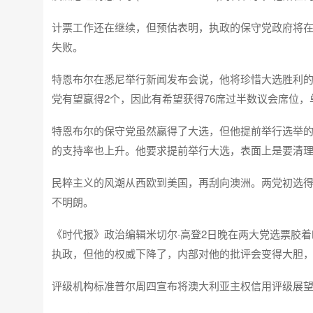
计票工作还在继续，但预估表明，执政的保守党政府将
失败。
特恩布尔在悉尼举行新闻发布会说，他将珍惜大选胜利的
党有望赢得2个，因此有希望获得76席过半数议会席位
特恩布尔的保守党虽然赢得了大选，但他提前举行选举
的支持率也上升。他要求提前举行大选，表面上是要清
民粹主义的风潮从西欧到美国，再刮向澳洲。两党初选得
不明朗。
《时代报》政治编辑米切尔·高登2日晚在两大党选票胶
执政，但他的权威下降了，内部对他的批评会变得大胆，
评级机构标准普尔周四宣布将澳大利亚主权信用评级展望从