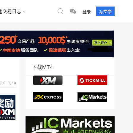
途交易日志
登录
写文章
下载MT4
0
0