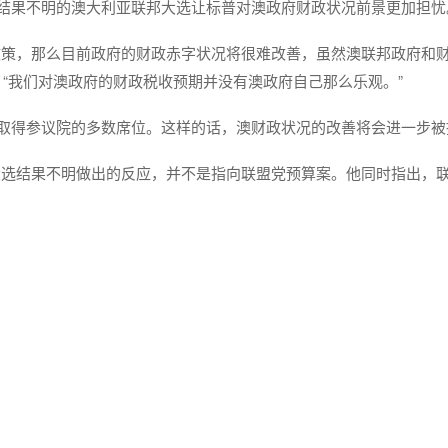
周结果不明的澳大利亚联邦大选让标普对澳政府财政状况前景更加担忧
政策，那么目前政府的财政赤字状况将很难改善，虽然澳联邦政府和
：“我们对澳政府的财政税收预期并没有澳政府自己那么乐观。”
有取得参议院的多数席位。这样的话，澳财政状况的改善将会进一步被
大选结果不明做出的反应，并不是指向联盟党预算案。他同时指出，