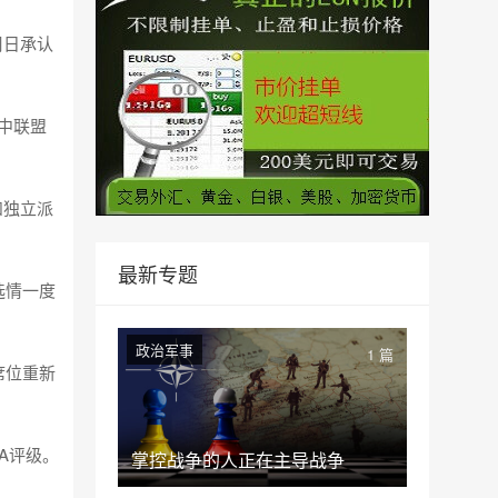
周日承认
中联盟
和独立派
最新专题
选情一度
政治军事
1 篇
席位重新
A评级。
掌控战争的人正在主导战争