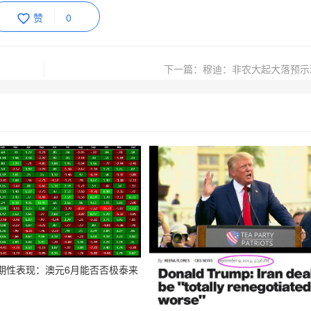
赞
0
？
下一篇：穆迪：非农大起大落预示
期性表现：澳元6月能否否极泰来