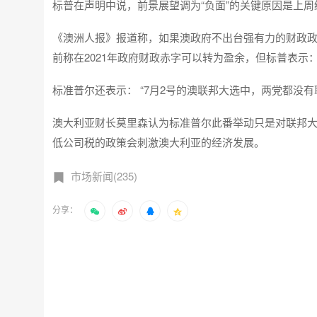
标普在声明中说，前景展望调为“负面”的关键原因是上
《澳洲人报》报道称，如果澳政府不出台强有力的财政
前称在2021年政府财政赤字可以转为盈余，但标普表示
标准普尔还表示： “7月2号的澳联邦大选中，两党都没
澳大利亚财长莫里森认为标准普尔此番举动只是对联邦
低公司税的政策会刺激澳大利亚的经济发展。
市场新闻(235)
分享：