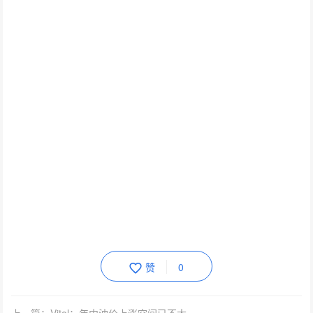
赞
0
上一篇：Vitol：年内油价上涨空间已不大