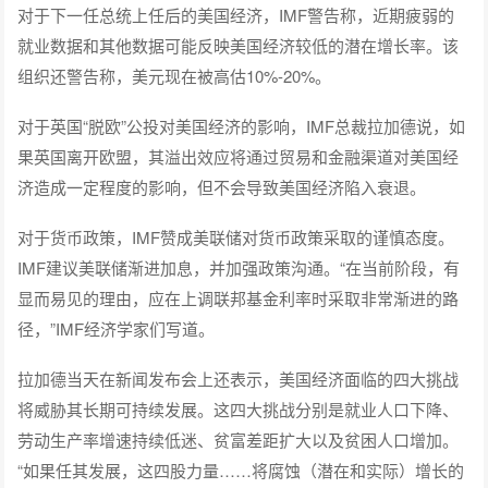
对于下一任总统上任后的美国经济，IMF警告称，近期疲弱的
就业数据和其他数据可能反映美国经济较低的潜在增长率。该
组织还警告称，美元现在被高估10%-20%。
对于英国“脱欧”公投对美国经济的影响，IMF总裁拉加德说，如
果英国离开欧盟，其溢出效应将通过贸易和金融渠道对美国经
济造成一定程度的影响，但不会导致美国经济陷入衰退。
对于货币政策，IMF赞成美联储对货币政策采取的谨慎态度。
IMF建议美联储渐进加息，并加强政策沟通。“在当前阶段，有
显而易见的理由，应在上调联邦基金利率时采取非常渐进的路
径，”IMF经济学家们写道。
拉加德当天在新闻发布会上还表示，美国经济面临的四大挑战
将威胁其长期可持续发展。这四大挑战分别是就业人口下降、
劳动生产率增速持续低迷、贫富差距扩大以及贫困人口增加。
“如果任其发展，这四股力量……将腐蚀（潜在和实际）增长的