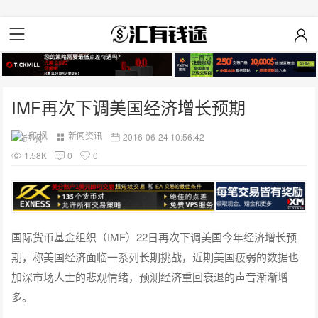
IMF再次下调美国经济增长预期
邱 枫
新闻资讯
2016-06-24 10:56:42
1.58K
0
0
国际货币基金组织（IMF）22日再次下调美国今年经济增长预
期，称美国经济面临一系列长期挑战，近期美国疲弱的数据也
加深市场人士的悲观情绪，预测经济重回衰退的声音渐渐增
多。