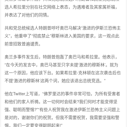
选人希拉里分别在社交网络上表态，为遇难者及其家属祈福，
并表达了对他们的同情。
共和党总统候选人特朗普呼吁奥巴马解决“激进的伊斯兰恐怖主
义”，他重申了“彻底禁止”穆斯林进入美国的要求，这一观点此
前曾招致普遍谴责。
奥兰多事件发生后，特朗普炮轰了奥巴马和希拉里。他表示，
“在今天的发言中，奥巴马甚至只字未提‘激进的穆斯林’。就为
这一个原因，他应该下台。如果希拉里-克林顿在这次袭击后也
不提‘激进的穆斯林’这两个词，她应该退出总统竞选。”
他在Twitter上写道，“佛罗里达的事件非常可怕，为所有受害者
和他们的家人祈祷。这一切何时会结束?我们何时才能变得坚
强、聪明而警惕?”“有些人祝贺我在激进伊斯兰恐怖主义问题上
是对的，谢谢你们的祝贺。但我不需要祝贺，我需要坚强和警
惕，我们一定要变得聪明起来!”