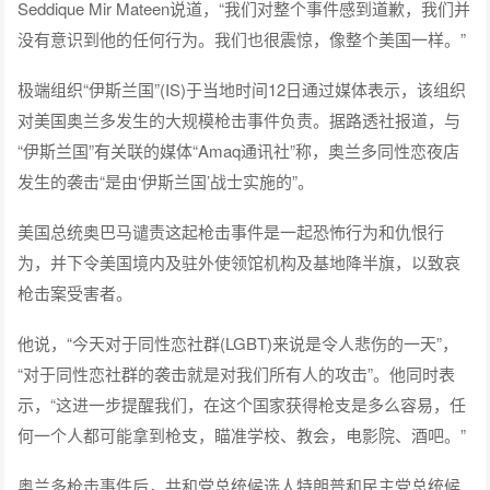
Seddique Mir Mateen说道，“我们对整个事件感到道歉，我们并
没有意识到他的任何行为。我们也很震惊，像整个美国一样。”
极端组织“伊斯兰国”(IS)于当地时间12日通过媒体表示，该组织
对美国奥兰多发生的大规模枪击事件负责。据路透社报道，与
“伊斯兰国”有关联的媒体“Amaq通讯社”称，奥兰多同性恋夜店
发生的袭击“是由‘伊斯兰国’战士实施的”。
美国总统奥巴马谴责这起枪击事件是一起恐怖行为和仇恨行
为，并下令美国境内及驻外使领馆机构及基地降半旗，以致哀
枪击案受害者。
他说，“今天对于同性恋社群(LGBT)来说是令人悲伤的一天”，
“对于同性恋社群的袭击就是对我们所有人的攻击”。他同时表
示，“这进一步提醒我们，在这个国家获得枪支是多么容易，任
何一个人都可能拿到枪支，瞄准学校、教会，电影院、酒吧。”
奥兰多枪击事件后，共和党总统候选人特朗普和民主党总统候