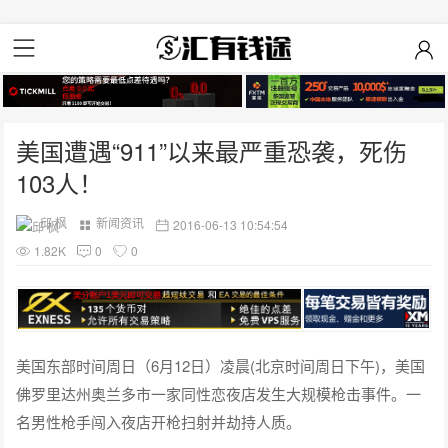
美国遭遇“911”以来最严重恐袭，死伤
103人！
邱 枫
新闻资讯
2016-06-13 10:54:54
1.82K
0
0
美国东部时间周日（6月12日）凌晨(北京时间周日下午)，美国
佛罗里达州奥兰多市一家同性恋夜店发生大规模枪击事件。一
名男性枪手闯入夜店开枪扫射并劫持人质。