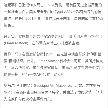
这起事件已造成50人死亡、53人受伤，是美国历史上最严重的
一起枪击事件。美国安全部门此后确认这是一起有预谋的恐怖
事件，也是自2001年“911”事件以来美国本土遭遇的最严重的恐
怖袭击。
经证实，实施枪击的男子是29岁的阿富汗裔美国人奥马尔-马丁
(Omar Mateen)，在与警方对峙三小时后被击毙。
据称，马丁在案发前曾拨打911，在电话中他宣誓效忠“伊斯兰
国”极端组织。此外，Omar Mateen有枪支许可证，其所持枪支
为上周合法购买。奥兰多警察确认，奥马尔-马丁在袭击中使用
的是一把手枪与一支AR-15式自动步枪。
奥马尔-马丁的父亲Seddique Mir Mateen表示，数月之前奥马
尔-马丁在迈阿密目睹两名男子接吻，并表达了愤怒之情。他认
为这或许与此次枪击事件有关。