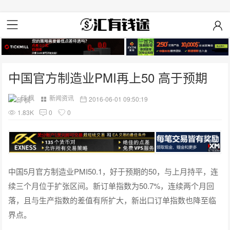
中国官方制造业PMI再上50 高于预期
邱 枫
新闻资讯
2016-06-01 09:50:19
1.83K
0
0
中国5月官方制造业PMI50.1，好于预期的50，与上月持平，连
续三个月位于扩张区间。新订单指数为50.7%，连续两个月回
落，且与生产指数的差值有所扩大，新出口订单指数也降至临
界点。