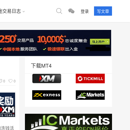
途交易日志
登录
写文章
下载MT4
0
0
和洗钱活