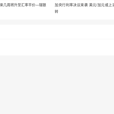
未来几周将升至汇率平价—瑞银
加央行利率决议来袭 美元/加元或上
转