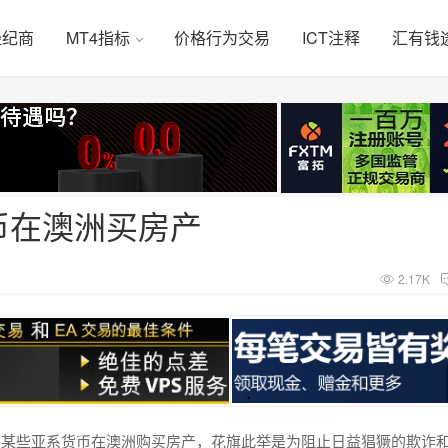
经纪商
MT4指标
价格行为交易
ICT注释
汇有钱
币在澳洲买房产
2.17K
用某些亚系货币在澳洲购买房产，花旗此举是为阻止日益猖獗的欺诈