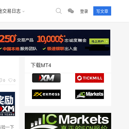
途交易日志
登录
写文章
下载MT4
0
0
体验一下